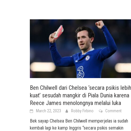
Ben Chilwell dari Chelsea ‘secara psikis lebi
kuat’ sesudah mangkir di Piala Dunia karena
Reece James menolongnya melalui luka
March 22, 2023
Robby Firbino
Comment
Bek sayap Chelsea Ben Chilwell memperjelas ia sudah
kembali lagi ke kamp Inggris “secara psikis semakin