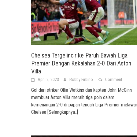
Chelsea Tergelincir ke Paruh Bawah Liga
Premier Dengan Kekalahan 2-0 Dari Aston
Villa
April 2, 2023
Robby Firbino
Comment
Gol dari striker Ollie Watkins dan kapten John McGinn
membuat Aston Villa meraih tiga poin dalam
kemenangan 2-0 di papan tengah Liga Premier melawa
Chelsea
[Selengkapnya..]