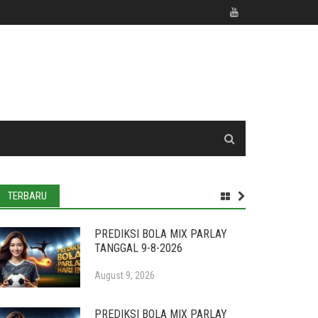
TERBARU
PREDIKSI BOLA MIX PARLAY
TANGGAL 9-8-2026
August 9, 2026
PREDIKSI BOLA MIX PARLAY