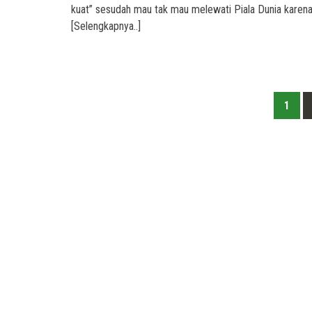
kuat” sesudah mau tak mau melewati Piala Dunia karen
[Selengkapnya..]
Posts
1
navigation