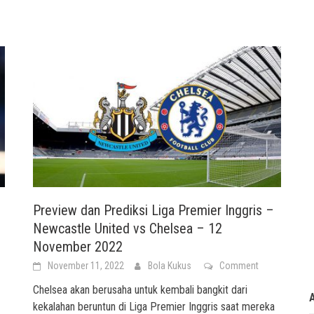
h
Preview dan Prediksi Liga Premier Inggris –
Newcastle United vs Chelsea – 12
November 2022
November 11, 2022
Bola Kukus
Comment
Chelsea akan berusaha untuk kembali bangkit dari
kekalahan beruntun di Liga Premier Inggris saat mereka