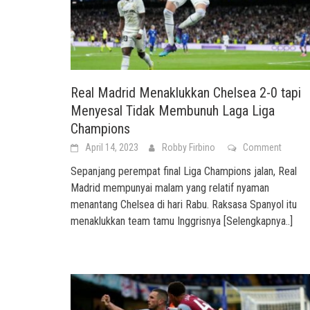
Real Madrid Menaklukkan Chelsea 2-0 tapi
Menyesal Tidak Membunuh Laga Liga
Champions
April 14, 2023
Robby Firbino
Comment
Sepanjang perempat final Liga Champions jalan, Real
Madrid mempunyai malam yang relatif nyaman
menantang Chelsea di hari Rabu. Raksasa Spanyol itu
menaklukkan team tamu Inggrisnya
[Selengkapnya..]