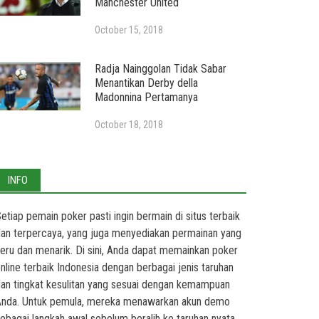
Manchester United
October 15, 2018
Radja Nainggolan Tidak Sabar
Menantikan Derby della
Madonnina Pertamanya
October 18, 2018
INFO
etiap pemain poker pasti ingin bermain di situs terbaik
an terpercaya, yang juga menyediakan permainan yang
eru dan menarik. Di sini, Anda dapat memainkan
poker
nline terbaik Indonesia
dengan berbagai jenis taruhan
an tingkat kesulitan yang sesuai dengan kemampuan
nda. Untuk pemula, mereka menawarkan akun demo
ebagai langkah awal sebelum beralih ke taruhan nyata.