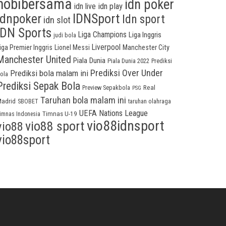
hobibersama
idn poker
idn play
idn live
idnpoker
IDNSport
Idn sport
idn slot
IDN Sports
Liga Champions
Liga Inggris
judi bola
Liverpool
iga Premier Inggris
Lionel Messi
Manchester City
Manchester United
Piala Dunia
Piala Dunia 2022
Prediksi
Prediksi Over Under
Prediksi bola malam ini
ola
Prediksi Sepak Bola
Preview Sepakbola
Real
PSG
Taruhan bola malam ini
adrid
taruhan olahraga
SBOBET
UEFA Nations League
Timnas U-19
imnas Indonesia
vio88idnsport
vio88 sport
vio88
vio88sport