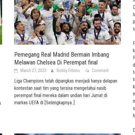
l
p
s
P
k
Pemegang Real Madrid Bermain Imbang
P
Melawan Chelsea Di Perempat final
d
March 27, 2023
Robby Firbino
Comment
t
t
Liga Champions telah dipangkas menjadi hanya delapan
k
kontestan saat tim yang tersisa mengetahui nasib
m
perempat final mereka dalam undian hari Jumat di
m
markas UEFA di
[Selengkapnya..]
n
o
h
D