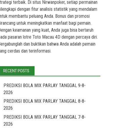
trategi terbaik. Di
situs Nirwanpoker
, setiap permainan
ilengkapi dengan fitur analisis statistik yang mendalam
ntuk membantu peluang Anda. Bonus dan promosi
irancang untuk meningkatkan manfaat bagi pemain.
engan keamanan yang kuat, Anda juga bisa bertaruh
ada pasaran lotre
Toto Macau 4D
dengan percaya diri.
ergabunglah dan buktikan bahwa Anda adalah pemain
ang cerdas dan terinformasi.
RECENT POSTS
PREDIKSI BOLA MIX PARLAY TANGGAL 9-8-
2026
PREDIKSI BOLA MIX PARLAY TANGGAL 8-8-
2026
PREDIKSI BOLA MIX PARLAY TANGGAL 7-8-
2026