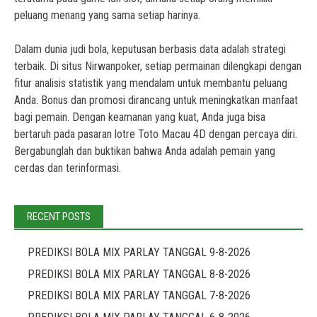
peluang menang yang sama setiap harinya.
Dalam dunia judi bola, keputusan berbasis data adalah strategi
terbaik. Di
situs Nirwanpoker
, setiap permainan dilengkapi dengan
fitur analisis statistik yang mendalam untuk membantu peluang
Anda. Bonus dan promosi dirancang untuk meningkatkan manfaat
bagi pemain. Dengan keamanan yang kuat, Anda juga bisa
bertaruh pada pasaran lotre
Toto Macau 4D
dengan percaya diri.
Bergabunglah dan buktikan bahwa Anda adalah pemain yang
cerdas dan terinformasi.
RECENT POSTS
PREDIKSI BOLA MIX PARLAY TANGGAL 9-8-2026
PREDIKSI BOLA MIX PARLAY TANGGAL 8-8-2026
PREDIKSI BOLA MIX PARLAY TANGGAL 7-8-2026