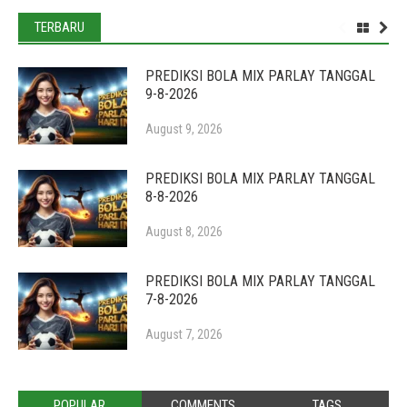
TERBARU
PREDIKSI BOLA MIX PARLAY TANGGAL
9-8-2026
August 9, 2026
PREDIKSI BOLA MIX PARLAY TANGGAL
8-8-2026
August 8, 2026
PREDIKSI BOLA MIX PARLAY TANGGAL
7-8-2026
August 7, 2026
POPULAR
COMMENTS
TAGS