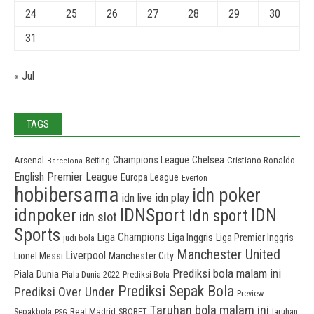
24
25
26
27
28
29
30
31
« Jul
TAGS
Chelsea
Champions League
Arsenal
Cristiano Ronaldo
Barcelona
Betting
English Premier League
Europa League
Everton
hobibersama
idn poker
idn play
idn live
idnpoker
IDNSport
IDN
Idn sport
idn slot
Sports
Liga Champions
Liga Inggris
Liga Premier Inggris
judi bola
Manchester United
Liverpool
Lionel Messi
Manchester City
Prediksi bola malam ini
Piala Dunia
Piala Dunia 2022
Prediksi Bola
Prediksi Sepak Bola
Prediksi Over Under
Preview
Taruhan bola malam ini
Sepakbola
Real Madrid
taruhan
SBOBET
PSG