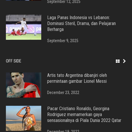
September 12, 2025
Laga Panas Indonesia vs Lebanon:
Dominasi Steril, Drama, dan Pelajaran
Berharga
September 9, 2025
OFF SIDE
Artis tato Argentina dibanjiri oleh
permintaan gambar Lionel Messi
December 23, 2022
Pacar Cristiano Ronaldo, Georgina
Rodriguez memamerkan gaya
sensasionalnya di Piala Dunia 2022 Qatar
December 19, 2022