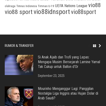
vio88
UEFA Nations League
olahraga
Timnas U-19
Timnas Indonesia
vio88idnsport
vio88 sport
vio88sport
RUMOR & TRANSFER
Si Anak Ajaib dan Trofi yang Lepas:
Mengapa Musim Bersejarah Lamine Yamal
Tak Cukup untuk Ballon d’Or
September 23, 2025
Mourinho Menganggur Lagi: Panggilan
Nostalgia Liga Inggris atau Hujan Dolar di
Arab Saudi?