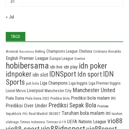
31
« Jul
TAGS
Chelsea
Champions League
Arsenal
Cristiano Ronaldo
Barcelona
Betting
English Premier League
Europa League
Everton
hobibersama
idn poker
idn play
idn live
idnpoker
IDNSport
IDN
Idn sport
idn slot
Sports
Liga Champions
Liga Inggris
Liga Premier Inggris
judi bola
Manchester United
Liverpool
Lionel Messi
Manchester City
Prediksi bola malam ini
Piala Dunia
Piala Dunia 2022
Prediksi Bola
Prediksi Sepak Bola
Prediksi Over Under
Preview
Taruhan bola malam ini
Sepakbola
Real Madrid
taruhan
SBOBET
PSG
vio88
UEFA Nations League
olahraga
Timnas U-19
Timnas Indonesia
vio88idnsport
vio88 sport