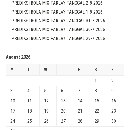
PREDIKSI BOLA MIX PARLAY TANGGAL 2-8-2026
PREDIKSI BOLA MIX PARLAY TANGGAL 1-8-2026
PREDIKSI BOLA MIX PARLAY TANGGAL 31-7-2026
PREDIKSI BOLA MIX PARLAY TANGGAL 30-7-2026
PREDIKSI BOLA MIX PARLAY TANGGAL 29-7-2026
August 2026
M
T
W
T
F
S
S
1
2
3
4
5
6
7
8
9
10
11
12
13
14
15
16
17
18
19
20
21
22
23
24
25
26
27
28
29
30