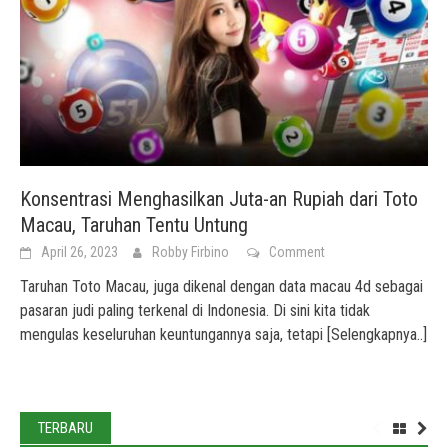
Konsentrasi Menghasilkan Juta-an Rupiah dari Toto
Macau, Taruhan Tentu Untung
April 26, 2023
Robby Firbino
Comment
Taruhan Toto Macau, juga dikenal dengan data macau 4d sebagai
pasaran judi paling terkenal di Indonesia. Di sini kita tidak
mengulas keseluruhan keuntungannya saja, tetapi
[Selengkapnya..]
TERBARU