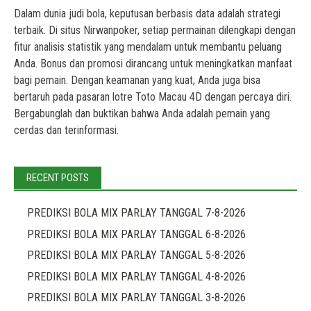
Dalam dunia judi bola, keputusan berbasis data adalah strategi
terbaik. Di
situs Nirwanpoker
, setiap permainan dilengkapi dengan
fitur analisis statistik yang mendalam untuk membantu peluang
Anda. Bonus dan promosi dirancang untuk meningkatkan manfaat
bagi pemain. Dengan keamanan yang kuat, Anda juga bisa
bertaruh pada pasaran lotre
Toto Macau 4D
dengan percaya diri.
Bergabunglah dan buktikan bahwa Anda adalah pemain yang
cerdas dan terinformasi.
RECENT POSTS
PREDIKSI BOLA MIX PARLAY TANGGAL 7-8-2026
PREDIKSI BOLA MIX PARLAY TANGGAL 6-8-2026
PREDIKSI BOLA MIX PARLAY TANGGAL 5-8-2026
PREDIKSI BOLA MIX PARLAY TANGGAL 4-8-2026
PREDIKSI BOLA MIX PARLAY TANGGAL 3-8-2026