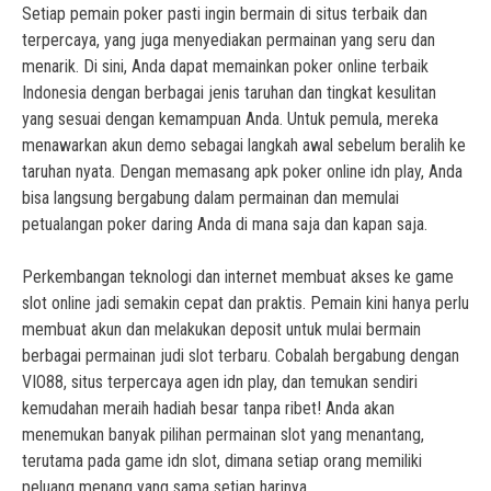
Setiap pemain poker pasti ingin bermain di situs terbaik dan
terpercaya, yang juga menyediakan permainan yang seru dan
menarik. Di sini, Anda dapat memainkan
poker online terbaik
Indonesia
dengan berbagai jenis taruhan dan tingkat kesulitan
yang sesuai dengan kemampuan Anda. Untuk pemula, mereka
menawarkan akun demo sebagai langkah awal sebelum beralih ke
taruhan nyata. Dengan memasang
apk poker online idn play
, Anda
bisa langsung bergabung dalam permainan dan memulai
petualangan poker daring Anda di mana saja dan kapan saja.
Perkembangan teknologi dan internet membuat akses ke game
slot online jadi semakin cepat dan praktis. Pemain kini hanya perlu
membuat akun dan melakukan deposit untuk mulai bermain
berbagai
permainan judi slot terbaru
. Cobalah bergabung dengan
VIO88
, situs terpercaya agen idn play, dan temukan sendiri
kemudahan meraih hadiah besar tanpa ribet! Anda akan
menemukan banyak pilihan permainan slot yang menantang,
terutama pada
game idn slot
, dimana setiap orang memiliki
peluang menang yang sama setiap harinya.