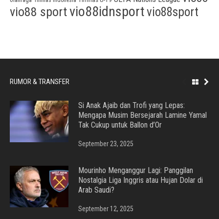
Timnas Indonesia
vio88idnsport
vio88 sport
vio88sport
RUMOR & TRANSFER
Si Anak Ajaib dan Trofi yang Lepas:
Mengapa Musim Bersejarah Lamine Yamal
Tak Cukup untuk Ballon d’Or
September 23, 2025
Mourinho Menganggur Lagi: Panggilan
Nostalgia Liga Inggris atau Hujan Dolar di
Arab Saudi?
September 12, 2025