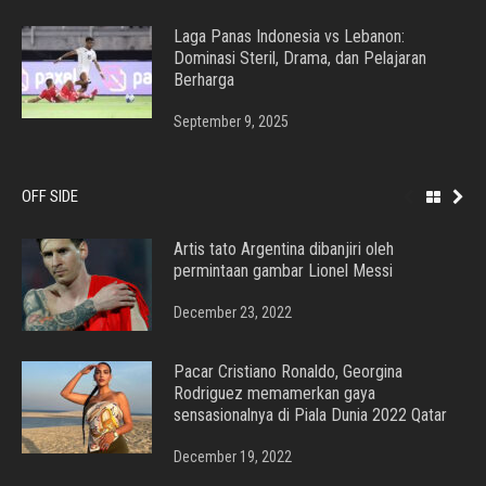
Laga Panas Indonesia vs Lebanon:
Dominasi Steril, Drama, dan Pelajaran
Berharga
September 9, 2025
OFF SIDE
Artis tato Argentina dibanjiri oleh
permintaan gambar Lionel Messi
December 23, 2022
Pacar Cristiano Ronaldo, Georgina
Rodriguez memamerkan gaya
sensasionalnya di Piala Dunia 2022 Qatar
December 19, 2022