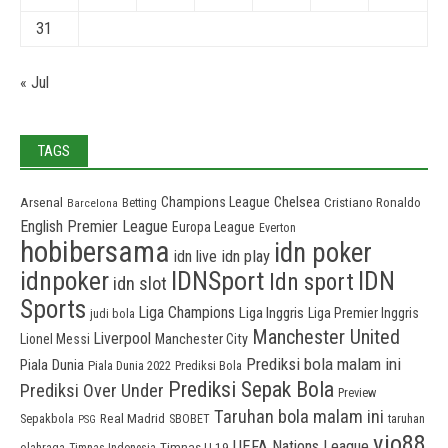
31
« Jul
TAGS
Chelsea
Champions League
Arsenal
Cristiano Ronaldo
Barcelona
Betting
English Premier League
Europa League
Everton
hobibersama
idn poker
idn play
idn live
idnpoker
IDNSport
IDN
Idn sport
idn slot
Sports
Liga Champions
Liga Inggris
Liga Premier Inggris
judi bola
Manchester United
Liverpool
Lionel Messi
Manchester City
Prediksi bola malam ini
Piala Dunia
Piala Dunia 2022
Prediksi Bola
Prediksi Sepak Bola
Prediksi Over Under
Preview
Taruhan bola malam ini
Sepakbola
Real Madrid
taruhan
SBOBET
PSG
vio88
UEFA Nations League
olahraga
Timnas U-19