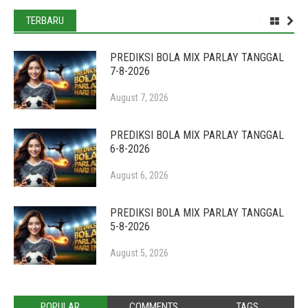
TERBARU
PREDIKSI BOLA MIX PARLAY TANGGAL
7-8-2026
August 7, 2026
PREDIKSI BOLA MIX PARLAY TANGGAL
6-8-2026
August 6, 2026
PREDIKSI BOLA MIX PARLAY TANGGAL
5-8-2026
August 5, 2026
POPULAR
COMMENTS
TAGS