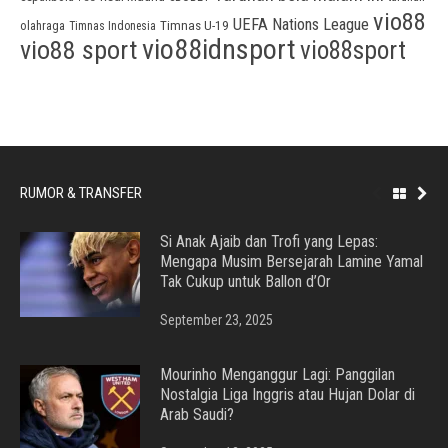
vio88
UEFA Nations League
olahraga
Timnas U-19
Timnas Indonesia
vio88idnsport
vio88 sport
vio88sport
RUMOR & TRANSFER
Si Anak Ajaib dan Trofi yang Lepas:
Mengapa Musim Bersejarah Lamine Yamal
Tak Cukup untuk Ballon d’Or
September 23, 2025
Mourinho Menganggur Lagi: Panggilan
Nostalgia Liga Inggris atau Hujan Dolar di
Arab Saudi?