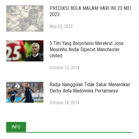
PREDIKSI BOLA MALAM HARI INI 23 MEI
2023
May 23, 2023
5 Tim Yang Berpotensi Merekrut Jose
Mourinho Andai Dipecat Manchester
United
October 15, 2018
Radja Nainggolan Tidak Sabar Menantikan
Derby della Madonnina Pertamanya
October 18, 2018
INFO