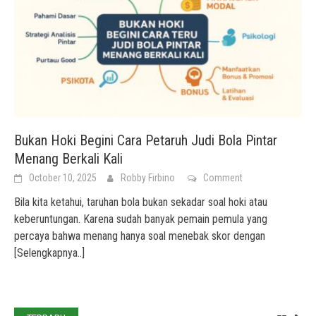
Bukan Hoki Begini Cara Petaruh Judi Bola Pintar
Menang Berkali Kali
October 10, 2025
Robby Firbino
Comment
Bila kita ketahui, taruhan bola bukan sekadar soal hoki atau
keberuntungan. Karena sudah banyak pemain pemula yang
percaya bahwa menang hanya soal menebak skor dengan
[Selengkapnya..]