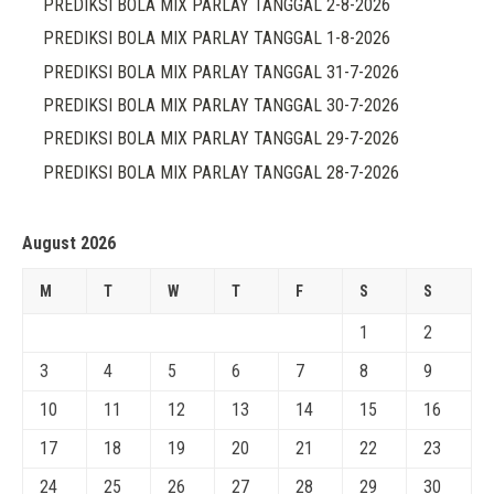
PREDIKSI BOLA MIX PARLAY TANGGAL 2-8-2026
PREDIKSI BOLA MIX PARLAY TANGGAL 1-8-2026
PREDIKSI BOLA MIX PARLAY TANGGAL 31-7-2026
PREDIKSI BOLA MIX PARLAY TANGGAL 30-7-2026
PREDIKSI BOLA MIX PARLAY TANGGAL 29-7-2026
PREDIKSI BOLA MIX PARLAY TANGGAL 28-7-2026
August 2026
M
T
W
T
F
S
S
1
2
3
4
5
6
7
8
9
10
11
12
13
14
15
16
17
18
19
20
21
22
23
24
25
26
27
28
29
30