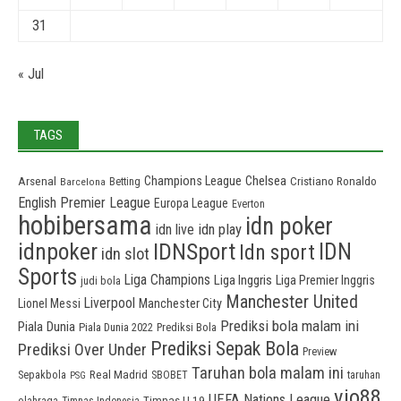
31
« Jul
TAGS
Chelsea
Champions League
Arsenal
Cristiano Ronaldo
Barcelona
Betting
English Premier League
Europa League
Everton
hobibersama
idn poker
idn play
idn live
idnpoker
IDNSport
IDN
Idn sport
idn slot
Sports
Liga Champions
Liga Inggris
Liga Premier Inggris
judi bola
Manchester United
Liverpool
Lionel Messi
Manchester City
Prediksi bola malam ini
Piala Dunia
Piala Dunia 2022
Prediksi Bola
Prediksi Sepak Bola
Prediksi Over Under
Preview
Taruhan bola malam ini
Sepakbola
Real Madrid
taruhan
SBOBET
PSG
vio88
UEFA Nations League
olahraga
Timnas U-19
Timnas Indonesia