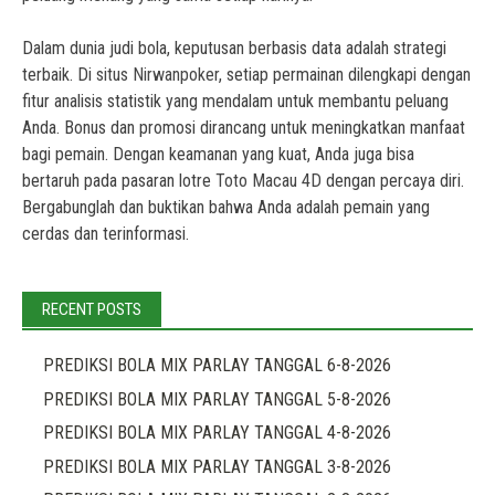
Dalam dunia judi bola, keputusan berbasis data adalah strategi
terbaik. Di
situs Nirwanpoker
, setiap permainan dilengkapi dengan
fitur analisis statistik yang mendalam untuk membantu peluang
Anda. Bonus dan promosi dirancang untuk meningkatkan manfaat
bagi pemain. Dengan keamanan yang kuat, Anda juga bisa
bertaruh pada pasaran lotre
Toto Macau 4D
dengan percaya diri.
Bergabunglah dan buktikan bahwa Anda adalah pemain yang
cerdas dan terinformasi.
RECENT POSTS
PREDIKSI BOLA MIX PARLAY TANGGAL 6-8-2026
PREDIKSI BOLA MIX PARLAY TANGGAL 5-8-2026
PREDIKSI BOLA MIX PARLAY TANGGAL 4-8-2026
PREDIKSI BOLA MIX PARLAY TANGGAL 3-8-2026