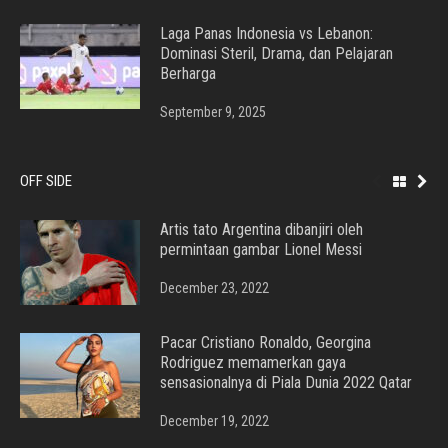
Laga Panas Indonesia vs Lebanon:
Dominasi Steril, Drama, dan Pelajaran
Berharga
September 9, 2025
OFF SIDE
Artis tato Argentina dibanjiri oleh
permintaan gambar Lionel Messi
December 23, 2022
Pacar Cristiano Ronaldo, Georgina
Rodriguez memamerkan gaya
sensasionalnya di Piala Dunia 2022 Qatar
December 19, 2022