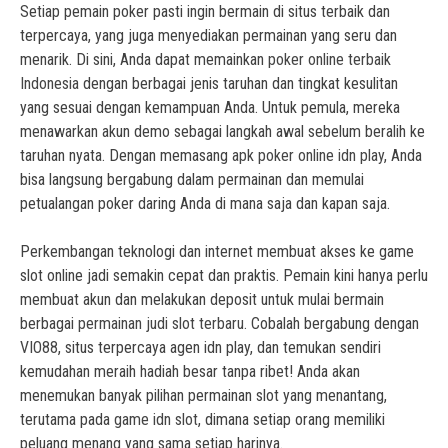
Setiap pemain poker pasti ingin bermain di situs terbaik dan
terpercaya, yang juga menyediakan permainan yang seru dan
menarik. Di sini, Anda dapat memainkan
poker online terbaik
Indonesia
dengan berbagai jenis taruhan dan tingkat kesulitan
yang sesuai dengan kemampuan Anda. Untuk pemula, mereka
menawarkan akun demo sebagai langkah awal sebelum beralih ke
taruhan nyata. Dengan memasang
apk poker online idn play
, Anda
bisa langsung bergabung dalam permainan dan memulai
petualangan poker daring Anda di mana saja dan kapan saja.
Perkembangan teknologi dan internet membuat akses ke game
slot online jadi semakin cepat dan praktis. Pemain kini hanya perlu
membuat akun dan melakukan deposit untuk mulai bermain
berbagai
permainan judi slot terbaru
. Cobalah bergabung dengan
VIO88
, situs terpercaya agen idn play, dan temukan sendiri
kemudahan meraih hadiah besar tanpa ribet! Anda akan
menemukan banyak pilihan permainan slot yang menantang,
terutama pada
game idn slot
, dimana setiap orang memiliki
peluang menang yang sama setiap harinya.