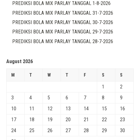
PREDIKSI BOLA MIX PARLAY TANGGAL 1-8-2026
PREDIKSI BOLA MIX PARLAY TANGGAL 31-7-2026
PREDIKSI BOLA MIX PARLAY TANGGAL 30-7-2026
PREDIKSI BOLA MIX PARLAY TANGGAL 29-7-2026
PREDIKSI BOLA MIX PARLAY TANGGAL 28-7-2026
August 2026
M
T
W
T
F
S
S
1
2
3
4
5
6
7
8
9
10
11
12
13
14
15
16
17
18
19
20
21
22
23
24
25
26
27
28
29
30