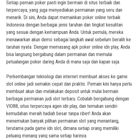
Setiap pemain poker pasti ingin bermain di situs terbaik dan
terpercaya, yang juga menyediakan permainan yang seru dan
menarik. Di sini, Anda dapat memainkan
poker online terbaik
Indonesia
dengan berbagai jenis taruhan dan tingkat kesulitan
yang sesuai dengan kemampuan Anda. Untuk pemula, mereka
menawarkan akun demo sebagai langkah awal sebelum beralih ke
taruhan nyata. Dengan memasang
apk poker online idn play
, Anda
bisa langsung bergabung dalam permainan dan memulai
petualangan poker daring Anda di mana saja dan kapan saja.
Perkembangan teknologi dan internet membuat akses ke game
slot online jadi semakin cepat dan praktis. Pemain kini hanya perlu
membuat akun dan melakukan deposit untuk mulai bermain
berbagai
permainan judi slot terbaru
. Cobalah bergabung dengan
VIO88
, situs terpercaya agen idn play, dan temukan sendiri
kemudahan meraih hadiah besar tanpa ribet! Anda akan
menemukan banyak pilihan permainan slot yang menantang,
terutama pada
game idn slot
, dimana setiap orang memiliki
peluang menang yang sama setiap harinya.