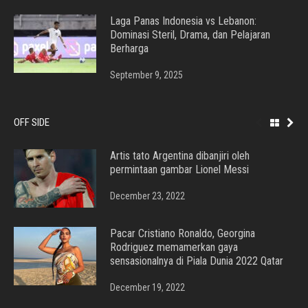
Laga Panas Indonesia vs Lebanon:
Dominasi Steril, Drama, dan Pelajaran
Berharga
September 9, 2025
OFF SIDE
Artis tato Argentina dibanjiri oleh
permintaan gambar Lionel Messi
December 23, 2022
Pacar Cristiano Ronaldo, Georgina
Rodriguez memamerkan gaya
sensasionalnya di Piala Dunia 2022 Qatar
December 19, 2022