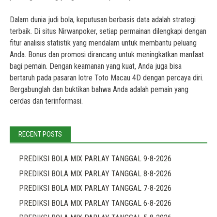
Dalam dunia judi bola, keputusan berbasis data adalah strategi
terbaik. Di
situs Nirwanpoker
, setiap permainan dilengkapi dengan
fitur analisis statistik yang mendalam untuk membantu peluang
Anda. Bonus dan promosi dirancang untuk meningkatkan manfaat
bagi pemain. Dengan keamanan yang kuat, Anda juga bisa
bertaruh pada pasaran lotre
Toto Macau 4D
dengan percaya diri.
Bergabunglah dan buktikan bahwa Anda adalah pemain yang
cerdas dan terinformasi.
RECENT POSTS
PREDIKSI BOLA MIX PARLAY TANGGAL 9-8-2026
PREDIKSI BOLA MIX PARLAY TANGGAL 8-8-2026
PREDIKSI BOLA MIX PARLAY TANGGAL 7-8-2026
PREDIKSI BOLA MIX PARLAY TANGGAL 6-8-2026