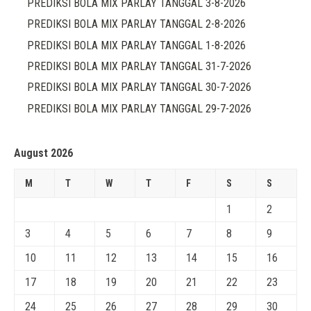
PREDIKSI BOLA MIX PARLAY TANGGAL 3-8-2026
PREDIKSI BOLA MIX PARLAY TANGGAL 2-8-2026
PREDIKSI BOLA MIX PARLAY TANGGAL 1-8-2026
PREDIKSI BOLA MIX PARLAY TANGGAL 31-7-2026
PREDIKSI BOLA MIX PARLAY TANGGAL 30-7-2026
PREDIKSI BOLA MIX PARLAY TANGGAL 29-7-2026
August 2026
M
T
W
T
F
S
S
1
2
3
4
5
6
7
8
9
10
11
12
13
14
15
16
17
18
19
20
21
22
23
24
25
26
27
28
29
30