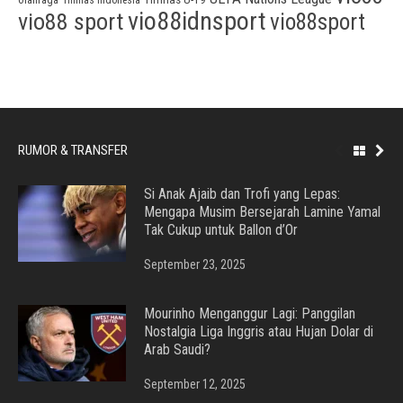
vio88idnsport
vio88 sport
vio88sport
RUMOR & TRANSFER
Si Anak Ajaib dan Trofi yang Lepas:
Mengapa Musim Bersejarah Lamine Yamal
Tak Cukup untuk Ballon d’Or
September 23, 2025
Mourinho Menganggur Lagi: Panggilan
Nostalgia Liga Inggris atau Hujan Dolar di
Arab Saudi?
September 12, 2025