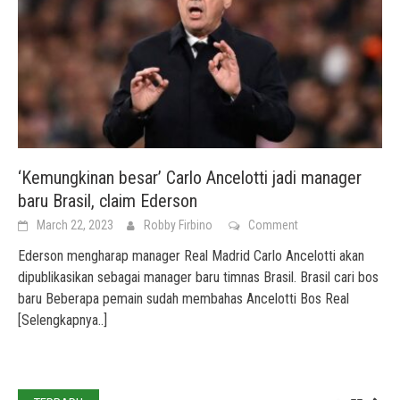
‘Kemungkinan besar’ Carlo Ancelotti jadi manager
baru Brasil, claim Ederson
March 22, 2023
Robby Firbino
Comment
Ederson mengharap manager Real Madrid Carlo Ancelotti akan
dipublikasikan sebagai manager baru timnas Brasil. Brasil cari bos
baru Beberapa pemain sudah membahas Ancelotti Bos Real
[Selengkapnya..]