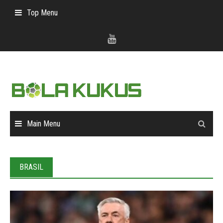
Skip
Top Menu
to
content
Main Menu
BRASIL