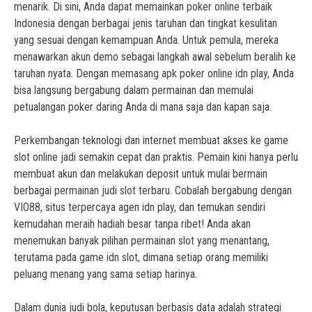
menarik. Di sini, Anda dapat memainkan
poker online terbaik
Indonesia
dengan berbagai jenis taruhan dan tingkat kesulitan
yang sesuai dengan kemampuan Anda. Untuk pemula, mereka
menawarkan akun demo sebagai langkah awal sebelum beralih ke
taruhan nyata. Dengan memasang
apk poker online idn play
, Anda
bisa langsung bergabung dalam permainan dan memulai
petualangan poker daring Anda di mana saja dan kapan saja.
Perkembangan teknologi dan internet membuat akses ke game
slot online jadi semakin cepat dan praktis. Pemain kini hanya perlu
membuat akun dan melakukan deposit untuk mulai bermain
berbagai
permainan judi slot terbaru
. Cobalah bergabung dengan
VIO88
, situs terpercaya agen idn play, dan temukan sendiri
kemudahan meraih hadiah besar tanpa ribet! Anda akan
menemukan banyak pilihan permainan slot yang menantang,
terutama pada
game idn slot
, dimana setiap orang memiliki
peluang menang yang sama setiap harinya.
Dalam dunia judi bola, keputusan berbasis data adalah strategi