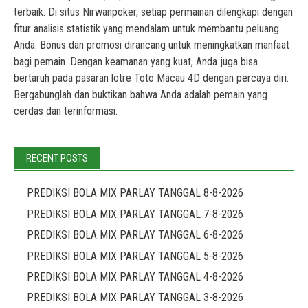
terbaik. Di
situs Nirwanpoker
, setiap permainan dilengkapi dengan
fitur analisis statistik yang mendalam untuk membantu peluang
Anda. Bonus dan promosi dirancang untuk meningkatkan manfaat
bagi pemain. Dengan keamanan yang kuat, Anda juga bisa
bertaruh pada pasaran lotre
Toto Macau 4D
dengan percaya diri.
Bergabunglah dan buktikan bahwa Anda adalah pemain yang
cerdas dan terinformasi.
RECENT POSTS
PREDIKSI BOLA MIX PARLAY TANGGAL 8-8-2026
PREDIKSI BOLA MIX PARLAY TANGGAL 7-8-2026
PREDIKSI BOLA MIX PARLAY TANGGAL 6-8-2026
PREDIKSI BOLA MIX PARLAY TANGGAL 5-8-2026
PREDIKSI BOLA MIX PARLAY TANGGAL 4-8-2026
PREDIKSI BOLA MIX PARLAY TANGGAL 3-8-2026