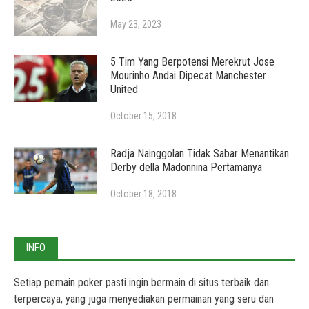
May 23, 2023
5 Tim Yang Berpotensi Merekrut Jose
Mourinho Andai Dipecat Manchester
United
October 15, 2018
Radja Nainggolan Tidak Sabar Menantikan
Derby della Madonnina Pertamanya
October 18, 2018
INFO
Setiap pemain poker pasti ingin bermain di situs terbaik dan
terpercaya, yang juga menyediakan permainan yang seru dan