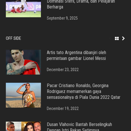
Dominasi Steril, Drama, dan Pelajaran
Berharga
September 9, 2025
OFF SIDE
Artis tato Argentina dibanjiri oleh
permintaan gambar Lionel Messi
December 23, 2022
Pacar Cristiano Ronaldo, Georgina
Rodriguez memamerkan gaya
sensasionalnya di Piala Dunia 2022 Qatar
December 19, 2022
Dusan Vlahovic Bantah Berselingkuh
Dengan Istri Rekan Setimnya