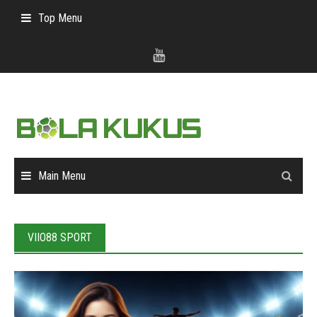
Skip
Top Menu
to
content
Main Menu
VIIO88 SPORT