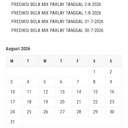
PREDIKSI BOLA MIX PARLAY TANGGAL 2-8-2026
PREDIKSI BOLA MIX PARLAY TANGGAL 1-8-2026
PREDIKSI BOLA MIX PARLAY TANGGAL 31-7-2026
PREDIKSI BOLA MIX PARLAY TANGGAL 30-7-2026
August 2026
M
T
W
T
F
S
S
1
2
3
4
5
6
7
8
9
10
11
12
13
14
15
16
17
18
19
20
21
22
23
24
25
26
27
28
29
30
31