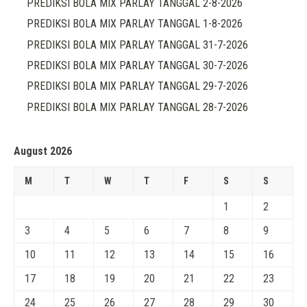
PREDIKSI BOLA MIX PARLAY TANGGAL 2-8-2026
PREDIKSI BOLA MIX PARLAY TANGGAL 1-8-2026
PREDIKSI BOLA MIX PARLAY TANGGAL 31-7-2026
PREDIKSI BOLA MIX PARLAY TANGGAL 30-7-2026
PREDIKSI BOLA MIX PARLAY TANGGAL 29-7-2026
PREDIKSI BOLA MIX PARLAY TANGGAL 28-7-2026
August 2026
M
T
W
T
F
S
S
1
2
3
4
5
6
7
8
9
10
11
12
13
14
15
16
17
18
19
20
21
22
23
24
25
26
27
28
29
30