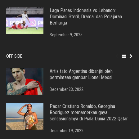
Laga Panas Indonesia vs Lebanon:
Dominasi Steril, Drama, dan Pelajaran
Berharga
September 9, 2025
OFF SIDE
Artis tato Argentina dibanjiri oleh
permintaan gambar Lionel Messi
December 23, 2022
Pacar Cristiano Ronaldo, Georgina
Rodriguez memamerkan gaya
sensasionalnya di Piala Dunia 2022 Qatar
December 19, 2022