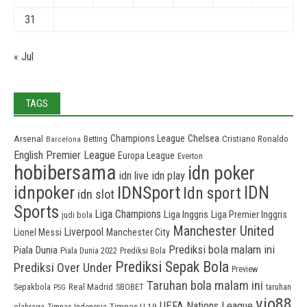
31
« Jul
TAGS
Chelsea
Champions League
Arsenal
Cristiano Ronaldo
Barcelona
Betting
English Premier League
Europa League
Everton
hobibersama
idn poker
idn play
idn live
idnpoker
IDNSport
IDN
Idn sport
idn slot
Sports
Liga Champions
Liga Inggris
Liga Premier Inggris
judi bola
Manchester United
Liverpool
Lionel Messi
Manchester City
Prediksi bola malam ini
Piala Dunia
Piala Dunia 2022
Prediksi Bola
Prediksi Sepak Bola
Prediksi Over Under
Preview
Taruhan bola malam ini
Sepakbola
Real Madrid
taruhan
SBOBET
PSG
vio88
UEFA Nations League
olahraga
Timnas U-19
Timnas Indonesia