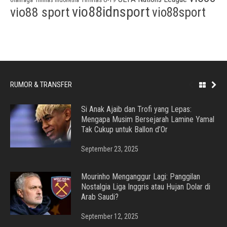
vio88idnsport
vio88 sport
vio88sport
RUMOR & TRANSFER
Si Anak Ajaib dan Trofi yang Lepas:
Mengapa Musim Bersejarah Lamine Yamal
Tak Cukup untuk Ballon d’Or
September 23, 2025
Mourinho Menganggur Lagi: Panggilan
Nostalgia Liga Inggris atau Hujan Dolar di
Arab Saudi?
September 12, 2025