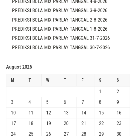
PREDIKSI BOLA MIX PARLAY TANGGAL 4-8-2026
PREDIKSI BOLA MIX PARLAY TANGGAL 3-8-2026
PREDIKSI BOLA MIX PARLAY TANGGAL 2-8-2026
PREDIKSI BOLA MIX PARLAY TANGGAL 1-8-2026
PREDIKSI BOLA MIX PARLAY TANGGAL 31-7-2026
PREDIKSI BOLA MIX PARLAY TANGGAL 30-7-2026
August 2026
M
T
W
T
F
S
S
1
2
3
4
5
6
7
8
9
10
11
12
13
14
15
16
17
18
19
20
21
22
23
24
25
26
27
28
29
30