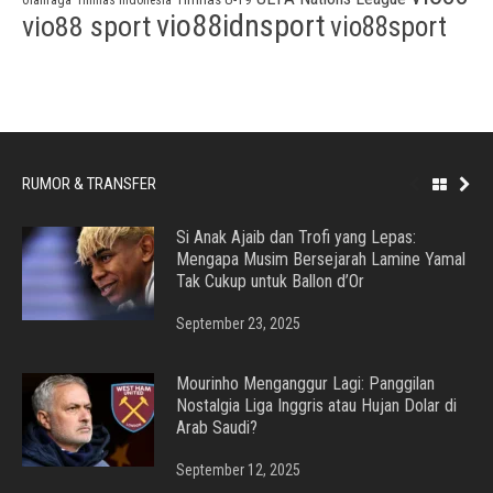
vio88idnsport
vio88 sport
vio88sport
RUMOR & TRANSFER
Si Anak Ajaib dan Trofi yang Lepas:
Mengapa Musim Bersejarah Lamine Yamal
Tak Cukup untuk Ballon d’Or
September 23, 2025
Mourinho Menganggur Lagi: Panggilan
Nostalgia Liga Inggris atau Hujan Dolar di
Arab Saudi?
September 12, 2025