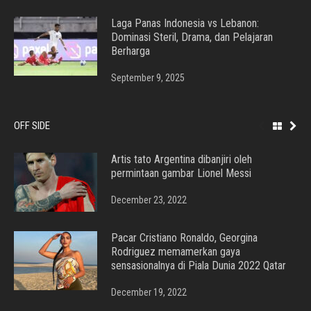
Laga Panas Indonesia vs Lebanon:
Dominasi Steril, Drama, dan Pelajaran
Berharga
September 9, 2025
OFF SIDE
Artis tato Argentina dibanjiri oleh
permintaan gambar Lionel Messi
December 23, 2022
Pacar Cristiano Ronaldo, Georgina
Rodriguez memamerkan gaya
sensasionalnya di Piala Dunia 2022 Qatar
December 19, 2022