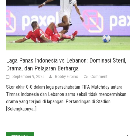
Laga Panas Indonesia vs Lebanon: Dominasi Steril,
Drama, dan Pelajaran Berharga
September 9, 2025
Robby Firbino
Comment
Skor akhir 0-0 dalam laga persahabatan FIFA Matchday antara
Timnas Indonesia dan Lebanon sama sekali tidak mencerminkan
drama yang terjadi di lapangan. Pertandingan di Stadion
[Selengkapnya..]