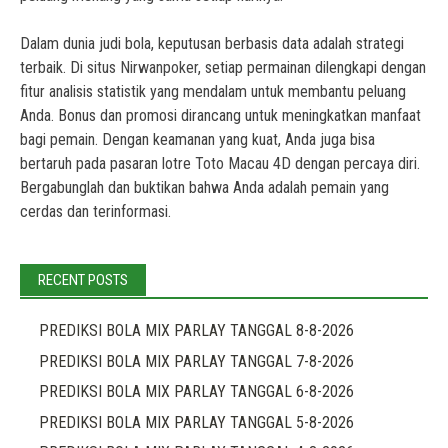
Dalam dunia judi bola, keputusan berbasis data adalah strategi
terbaik. Di
situs Nirwanpoker
, setiap permainan dilengkapi dengan
fitur analisis statistik yang mendalam untuk membantu peluang
Anda. Bonus dan promosi dirancang untuk meningkatkan manfaat
bagi pemain. Dengan keamanan yang kuat, Anda juga bisa
bertaruh pada pasaran lotre
Toto Macau 4D
dengan percaya diri.
Bergabunglah dan buktikan bahwa Anda adalah pemain yang
cerdas dan terinformasi.
RECENT POSTS
PREDIKSI BOLA MIX PARLAY TANGGAL 8-8-2026
PREDIKSI BOLA MIX PARLAY TANGGAL 7-8-2026
PREDIKSI BOLA MIX PARLAY TANGGAL 6-8-2026
PREDIKSI BOLA MIX PARLAY TANGGAL 5-8-2026