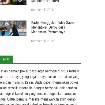
Manchester United
October 15, 2018
Radja Nainggolan Tidak Sabar
Menantikan Derby della
Madonnina Pertamanya
October 18, 2018
INFO
etiap pemain poker pasti ingin bermain di situs terbaik
an terpercaya, yang juga menyediakan permainan yang
eru dan menarik. Di sini, Anda dapat memainkan
poker
nline terbaik Indonesia
dengan berbagai jenis taruhan
an tingkat kesulitan yang sesuai dengan kemampuan
nda. Untuk pemula, mereka menawarkan akun demo
ebagai langkah awal sebelum beralih ke taruhan nyata.