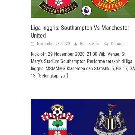
Liga Inggris: Southampton Vs Manchester
United
November 28, 2020
Bola Kukus
Comment
Kick-off: 29 November 2020; 21.00 Wib. Venue: St
Mary’s Stadium Southampton Performa terakhir di liga
Inggris: MSMMMS Klasemen dan Statistik: 5, GS 17, GA
13.
[Selengkapnya..]