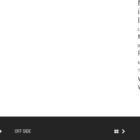
L
B
M
T
OFF SIDE