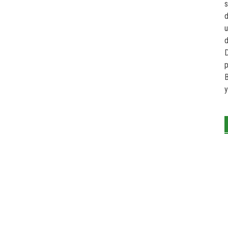
s
d
u
d
D
p
B
y