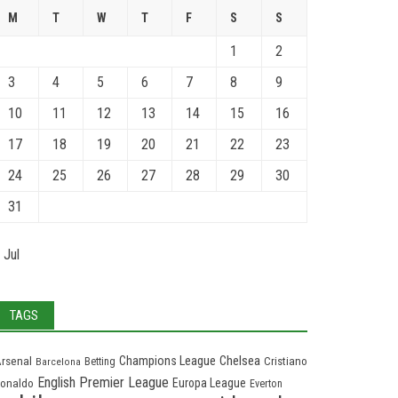
M
T
W
T
F
S
S
1
2
3
4
5
6
7
8
9
10
11
12
13
14
15
16
17
18
19
20
21
22
23
24
25
26
27
28
29
30
31
 Jul
TAGS
Chelsea
Champions League
rsenal
Cristiano
Barcelona
Betting
English Premier League
Europa League
onaldo
Everton