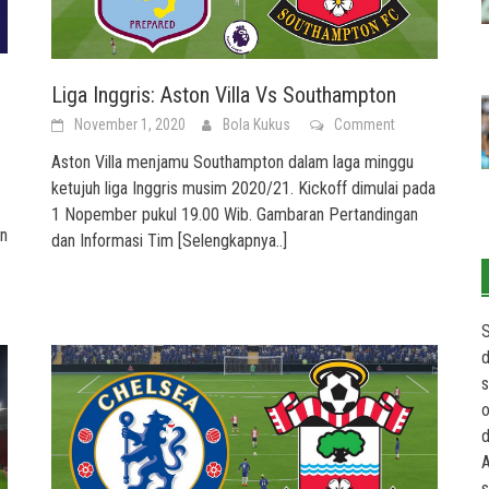
Liga Inggris: Aston Villa Vs Southampton
November 1, 2020
Bola Kukus
Comment
Aston Villa menjamu Southampton dalam laga minggu
ketujuh liga Inggris musim 2020/21. Kickoff dimulai pada
1 Nopember pukul 19.00 Wib. Gambaran Pertandingan
on
dan Informasi Tim
[Selengkapnya..]
S
d
s
o
d
A
s