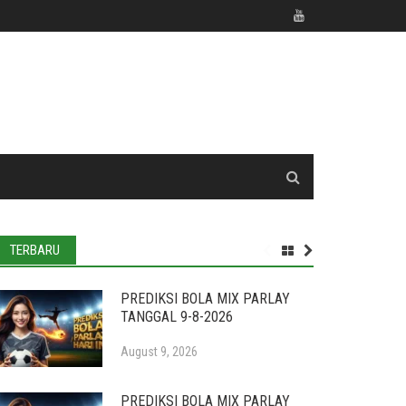
TERBARU
PREDIKSI BOLA MIX PARLAY
TANGGAL 9-8-2026
August 9, 2026
PREDIKSI BOLA MIX PARLAY