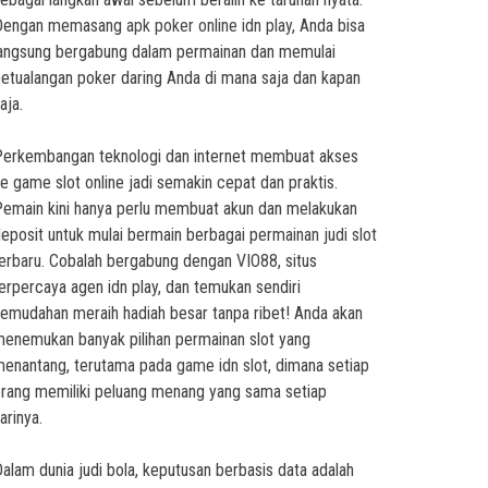
Dengan memasang
apk poker online idn play
, Anda bisa
angsung bergabung dalam permainan dan memulai
etualangan poker daring Anda di mana saja dan kapan
aja.
erkembangan teknologi dan internet membuat akses
e game slot online jadi semakin cepat dan praktis.
emain kini hanya perlu membuat akun dan melakukan
eposit untuk mulai bermain berbagai
permainan judi slot
erbaru
. Cobalah bergabung dengan
VIO88
, situs
erpercaya agen idn play, dan temukan sendiri
emudahan meraih hadiah besar tanpa ribet! Anda akan
enemukan banyak pilihan permainan slot yang
enantang, terutama pada
game idn slot
, dimana setiap
rang memiliki peluang menang yang sama setiap
arinya.
alam dunia judi bola, keputusan berbasis data adalah