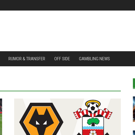
RUMOR & TRANSFER
OFF SIDE
GAMBLING NEWS