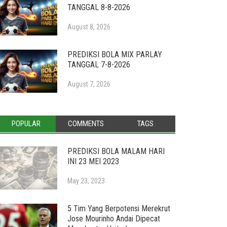
TANGGAL 8-8-2026
August 8, 2026
PREDIKSI BOLA MIX PARLAY
TANGGAL 7-8-2026
August 7, 2026
POPULAR
COMMENTS
TAGS
PREDIKSI BOLA MALAM HARI
INI 23 MEI 2023
May 23, 2023
5 Tim Yang Berpotensi Merekrut
Jose Mourinho Andai Dipecat