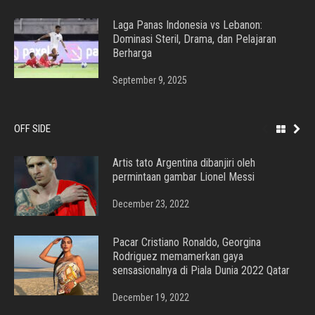
Laga Panas Indonesia vs Lebanon:
Dominasi Steril, Drama, dan Pelajaran
Berharga
September 9, 2025
OFF SIDE
Artis tato Argentina dibanjiri oleh
permintaan gambar Lionel Messi
December 23, 2022
Pacar Cristiano Ronaldo, Georgina
Rodriguez memamerkan gaya
sensasionalnya di Piala Dunia 2022 Qatar
December 19, 2022