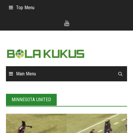
Skip
Top Menu
to
content
Main Menu
MINNESOTA UNITED