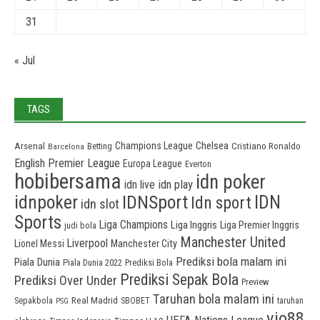
31
« Jul
TAGS
Chelsea
Champions League
Arsenal
Cristiano Ronaldo
Barcelona
Betting
English Premier League
Europa League
Everton
hobibersama
idn poker
idn play
idn live
idnpoker
IDNSport
IDN
Idn sport
idn slot
Sports
Liga Champions
Liga Inggris
Liga Premier Inggris
judi bola
Manchester United
Liverpool
Lionel Messi
Manchester City
Prediksi bola malam ini
Piala Dunia
Piala Dunia 2022
Prediksi Bola
Prediksi Sepak Bola
Prediksi Over Under
Preview
Taruhan bola malam ini
Sepakbola
Real Madrid
taruhan
SBOBET
PSG
vio88