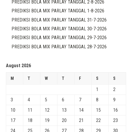
PREDIKSI BOLA MIX PARLAY TANGGAL 2-8-2026
PREDIKSI BOLA MIX PARLAY TANGGAL 1-8-2026
PREDIKSI BOLA MIX PARLAY TANGGAL 31-7-2026
PREDIKSI BOLA MIX PARLAY TANGGAL 30-7-2026
PREDIKSI BOLA MIX PARLAY TANGGAL 29-7-2026
PREDIKSI BOLA MIX PARLAY TANGGAL 28-7-2026
August 2026
M
T
W
T
F
S
S
1
2
3
4
5
6
7
8
9
10
11
12
13
14
15
16
17
18
19
20
21
22
23
24
25
26
27
28
29
30