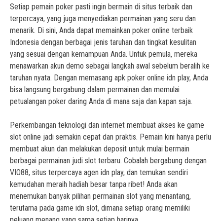
Setiap pemain poker pasti ingin bermain di situs terbaik dan
terpercaya, yang juga menyediakan permainan yang seru dan
menarik. Di sini, Anda dapat memainkan
poker online terbaik
Indonesia
dengan berbagai jenis taruhan dan tingkat kesulitan
yang sesuai dengan kemampuan Anda. Untuk pemula, mereka
menawarkan akun demo sebagai langkah awal sebelum beralih ke
taruhan nyata. Dengan memasang
apk poker online idn play
, Anda
bisa langsung bergabung dalam permainan dan memulai
petualangan poker daring Anda di mana saja dan kapan saja.
Perkembangan teknologi dan internet membuat akses ke game
slot online jadi semakin cepat dan praktis. Pemain kini hanya perlu
membuat akun dan melakukan deposit untuk mulai bermain
berbagai
permainan judi slot terbaru
. Cobalah bergabung dengan
VIO88
, situs terpercaya agen idn play, dan temukan sendiri
kemudahan meraih hadiah besar tanpa ribet! Anda akan
menemukan banyak pilihan permainan slot yang menantang,
terutama pada
game idn slot
, dimana setiap orang memiliki
peluang menang yang sama setiap harinya.