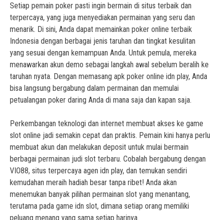
Setiap pemain poker pasti ingin bermain di situs terbaik dan
terpercaya, yang juga menyediakan permainan yang seru dan
menarik. Di sini, Anda dapat memainkan
poker online terbaik
Indonesia
dengan berbagai jenis taruhan dan tingkat kesulitan
yang sesuai dengan kemampuan Anda. Untuk pemula, mereka
menawarkan akun demo sebagai langkah awal sebelum beralih ke
taruhan nyata. Dengan memasang
apk poker online idn play
, Anda
bisa langsung bergabung dalam permainan dan memulai
petualangan poker daring Anda di mana saja dan kapan saja.
Perkembangan teknologi dan internet membuat akses ke game
slot online jadi semakin cepat dan praktis. Pemain kini hanya perlu
membuat akun dan melakukan deposit untuk mulai bermain
berbagai
permainan judi slot terbaru
. Cobalah bergabung dengan
VIO88
, situs terpercaya agen idn play, dan temukan sendiri
kemudahan meraih hadiah besar tanpa ribet! Anda akan
menemukan banyak pilihan permainan slot yang menantang,
terutama pada
game idn slot
, dimana setiap orang memiliki
peluang menang yang sama setiap harinya.