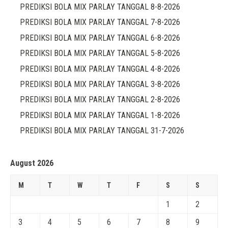
PREDIKSI BOLA MIX PARLAY TANGGAL 8-8-2026
PREDIKSI BOLA MIX PARLAY TANGGAL 7-8-2026
PREDIKSI BOLA MIX PARLAY TANGGAL 6-8-2026
PREDIKSI BOLA MIX PARLAY TANGGAL 5-8-2026
PREDIKSI BOLA MIX PARLAY TANGGAL 4-8-2026
PREDIKSI BOLA MIX PARLAY TANGGAL 3-8-2026
PREDIKSI BOLA MIX PARLAY TANGGAL 2-8-2026
PREDIKSI BOLA MIX PARLAY TANGGAL 1-8-2026
PREDIKSI BOLA MIX PARLAY TANGGAL 31-7-2026
August 2026
M
T
W
T
F
S
S
1
2
3
4
5
6
7
8
9