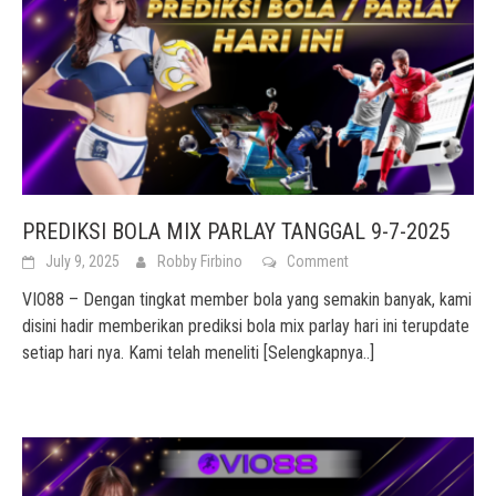
PREDIKSI BOLA MIX PARLAY TANGGAL 9-7-2025
July 9, 2025
Robby Firbino
Comment
VIO88 – Dengan tingkat member bola yang semakin banyak, kami
disini hadir memberikan prediksi bola mix parlay hari ini terupdate
setiap hari nya. Kami telah meneliti
[Selengkapnya..]