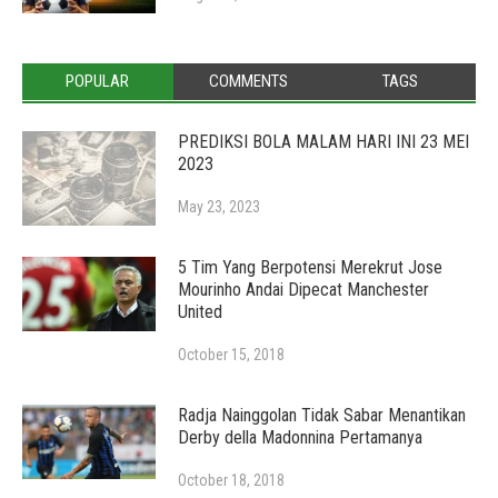
POPULAR
COMMENTS
TAGS
PREDIKSI BOLA MALAM HARI INI 23 MEI
2023
May 23, 2023
5 Tim Yang Berpotensi Merekrut Jose
Mourinho Andai Dipecat Manchester
United
October 15, 2018
Radja Nainggolan Tidak Sabar Menantikan
Derby della Madonnina Pertamanya
October 18, 2018