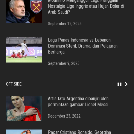
Mourinho Menganggur Lagi: Panggilan
Nostalgia Liga Inggris atau Hujan Dolar di
Arab Saudi?
September 12, 2025
Laga Panas Indonesia vs Lebanon:
Dominasi Steril, Drama, dan Pelajaran
Berharga
September 9, 2025
OFF SIDE
Artis tato Argentina dibanjiri oleh
permintaan gambar Lionel Messi
December 23, 2022
Pacar Cristiano Ronaldo, Georgina