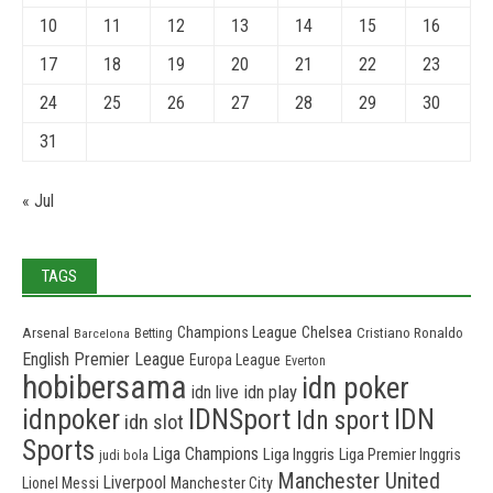
10
11
12
13
14
15
16
17
18
19
20
21
22
23
24
25
26
27
28
29
30
31
« Jul
TAGS
Chelsea
Champions League
Arsenal
Cristiano Ronaldo
Barcelona
Betting
English Premier League
Europa League
Everton
hobibersama
idn poker
idn play
idn live
idnpoker
IDNSport
IDN
Idn sport
idn slot
Sports
Liga Champions
Liga Inggris
Liga Premier Inggris
judi bola
Manchester United
Liverpool
Lionel Messi
Manchester City