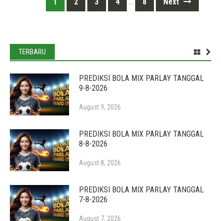
1
2
3
4
…
8
Next
navigation
TERBARU
PREDIKSI BOLA MIX PARLAY TANGGAL
9-8-2026
August 9, 2026
PREDIKSI BOLA MIX PARLAY TANGGAL
8-8-2026
August 8, 2026
PREDIKSI BOLA MIX PARLAY TANGGAL
7-8-2026
August 7, 2026