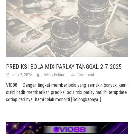
PREDIKSI BOLA MIX PARLAY TANGGAL 2-7-2025
July 2, 2025
Robby Firbino
Comment
VIO88 – Dengan tingkat member bola yang semakin banyak, kami
disini hadir memberikan prediksi bola mix parlay hari ini terupdate
setiap hari nya. Kami telah meneliti
[Selengkapnya..]