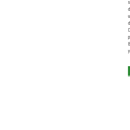
s
d
u
d
D
p
B
y