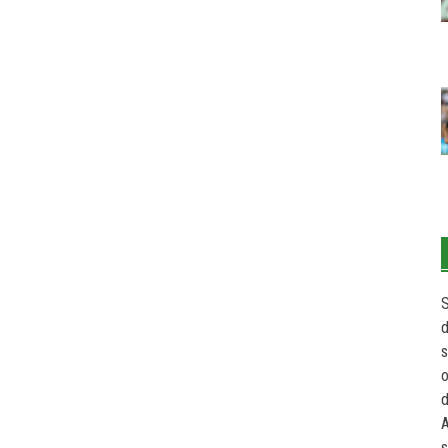
S
d
s
o
d
A
s