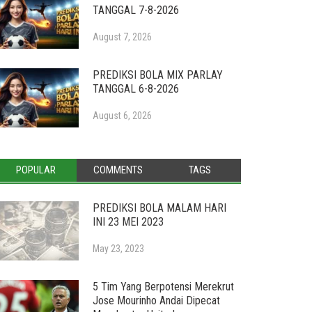
TANGGAL 7-8-2026
August 7, 2026
PREDIKSI BOLA MIX PARLAY
TANGGAL 6-8-2026
August 6, 2026
POPULAR
COMMENTS
TAGS
PREDIKSI BOLA MALAM HARI
INI 23 MEI 2023
May 23, 2023
5 Tim Yang Berpotensi Merekrut
Jose Mourinho Andai Dipecat