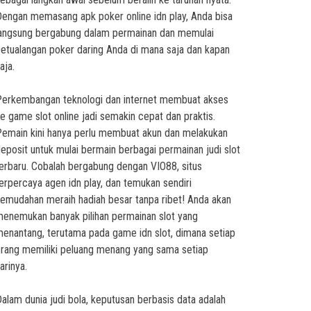
Dengan memasang
apk poker online idn play
, Anda bisa
angsung bergabung dalam permainan dan memulai
etualangan poker daring Anda di mana saja dan kapan
aja.
erkembangan teknologi dan internet membuat akses
e game slot online jadi semakin cepat dan praktis.
emain kini hanya perlu membuat akun dan melakukan
eposit untuk mulai bermain berbagai
permainan judi slot
erbaru
. Cobalah bergabung dengan
VIO88
, situs
erpercaya agen idn play, dan temukan sendiri
emudahan meraih hadiah besar tanpa ribet! Anda akan
enemukan banyak pilihan permainan slot yang
enantang, terutama pada
game idn slot
, dimana setiap
rang memiliki peluang menang yang sama setiap
arinya.
alam dunia judi bola, keputusan berbasis data adalah