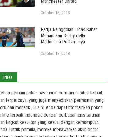
Manchester United
October 15, 2018
Radja Nainggolan Tidak Sabar
Menantikan Derby della
Madonnina Pertamanya
October 18, 2018
INFO
etiap pemain poker pasti ingin bermain di situs terbaik
an terpercaya, yang juga menyediakan permainan yang
eru dan menarik. Di sini, Anda dapat memainkan
poker
nline terbaik Indonesia
dengan berbagai jenis taruhan
an tingkat kesulitan yang sesuai dengan kemampuan
nda. Untuk pemula, mereka menawarkan akun demo
ebagai langkah awal sebelum beralih ke taruhan nyata.