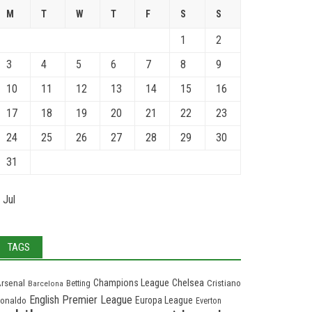
M
T
W
T
F
S
S
1
2
3
4
5
6
7
8
9
10
11
12
13
14
15
16
17
18
19
20
21
22
23
24
25
26
27
28
29
30
31
 Jul
TAGS
Chelsea
Champions League
rsenal
Cristiano
Barcelona
Betting
English Premier League
Europa League
onaldo
Everton