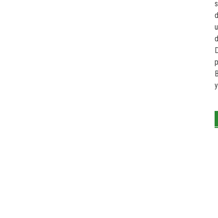
s
d
u
d
D
p
B
y