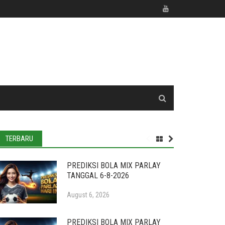
TERBARU
PREDIKSI BOLA MIX PARLAY
TANGGAL 6-8-2026
August 6, 2026
PREDIKSI BOLA MIX PARLAY