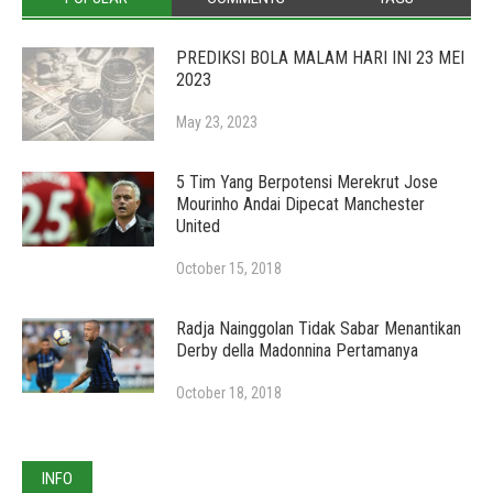
PREDIKSI BOLA MALAM HARI INI 23 MEI
2023
May 23, 2023
5 Tim Yang Berpotensi Merekrut Jose
Mourinho Andai Dipecat Manchester
United
October 15, 2018
Radja Nainggolan Tidak Sabar Menantikan
Derby della Madonnina Pertamanya
October 18, 2018
INFO