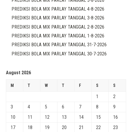
PREDIKSI BOLA MIX PARLAY TANGGAL 5-8-2026
PREDIKSI BOLA MIX PARLAY TANGGAL 4-8-2026
PREDIKSI BOLA MIX PARLAY TANGGAL 3-8-2026
PREDIKSI BOLA MIX PARLAY TANGGAL 2-8-2026
PREDIKSI BOLA MIX PARLAY TANGGAL 1-8-2026
PREDIKSI BOLA MIX PARLAY TANGGAL 31-7-2026
PREDIKSI BOLA MIX PARLAY TANGGAL 30-7-2026
August 2026
M
T
W
T
F
S
S
1
2
3
4
5
6
7
8
9
10
11
12
13
14
15
16
17
18
19
20
21
22
23