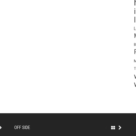
L
B
M
T
OFF SIDE