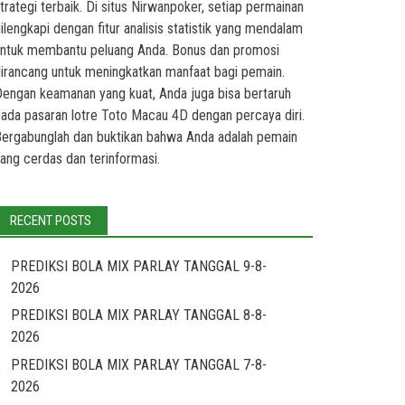
trategi terbaik. Di
situs Nirwanpoker
, setiap permainan
ilengkapi dengan fitur analisis statistik yang mendalam
ntuk membantu peluang Anda. Bonus dan promosi
irancang untuk meningkatkan manfaat bagi pemain.
engan keamanan yang kuat, Anda juga bisa bertaruh
ada pasaran lotre
Toto Macau 4D
dengan percaya diri.
ergabunglah dan buktikan bahwa Anda adalah pemain
ang cerdas dan terinformasi.
RECENT POSTS
PREDIKSI BOLA MIX PARLAY TANGGAL 9-8-
2026
PREDIKSI BOLA MIX PARLAY TANGGAL 8-8-
2026
PREDIKSI BOLA MIX PARLAY TANGGAL 7-8-
2026