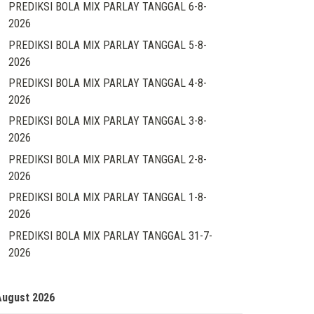
PREDIKSI BOLA MIX PARLAY TANGGAL 6-8-
2026
PREDIKSI BOLA MIX PARLAY TANGGAL 5-8-
2026
PREDIKSI BOLA MIX PARLAY TANGGAL 4-8-
2026
PREDIKSI BOLA MIX PARLAY TANGGAL 3-8-
2026
PREDIKSI BOLA MIX PARLAY TANGGAL 2-8-
2026
PREDIKSI BOLA MIX PARLAY TANGGAL 1-8-
2026
PREDIKSI BOLA MIX PARLAY TANGGAL 31-7-
2026
August 2026