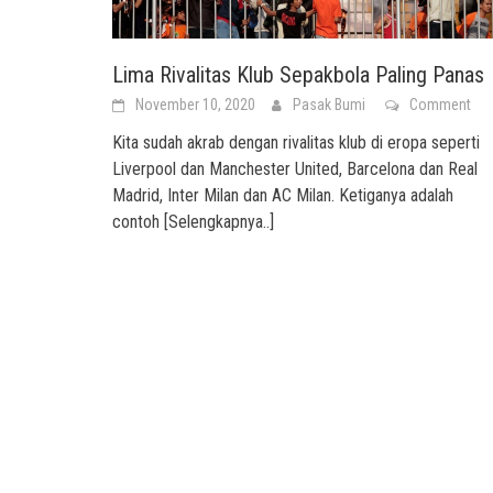
Lima Rivalitas Klub Sepakbola Paling Panas
November 10, 2020
Pasak Bumi
Comment
Kita sudah akrab dengan rivalitas klub di eropa seperti
Liverpool dan Manchester United, Barcelona dan Real
Madrid, Inter Milan dan AC Milan. Ketiganya adalah
contoh
[Selengkapnya..]