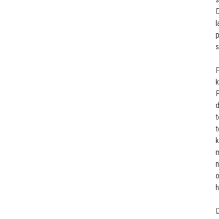
l
p
s
P
k
P
d
t
t
k
m
m
o
h
D