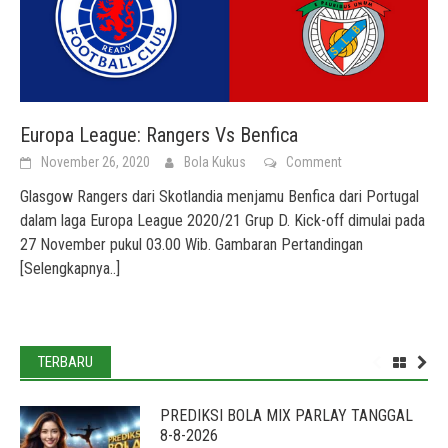
Europa League: Rangers Vs Benfica
November 26, 2020
Bola Kukus
Comment
Glasgow Rangers dari Skotlandia menjamu Benfica dari Portugal
dalam laga Europa League 2020/21 Grup D. Kick-off dimulai pada
27 November pukul 03.00 Wib. Gambaran Pertandingan
[Selengkapnya..]
TERBARU
PREDIKSI BOLA MIX PARLAY TANGGAL
8-8-2026