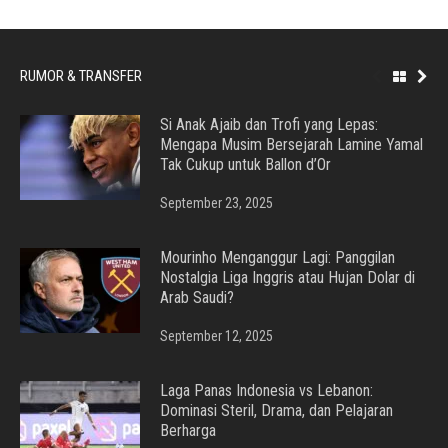
RUMOR & TRANSFER
Si Anak Ajaib dan Trofi yang Lepas:
Mengapa Musim Bersejarah Lamine Yamal
Tak Cukup untuk Ballon d’Or
September 23, 2025
Mourinho Menganggur Lagi: Panggilan
Nostalgia Liga Inggris atau Hujan Dolar di
Arab Saudi?
September 12, 2025
Laga Panas Indonesia vs Lebanon:
Dominasi Steril, Drama, dan Pelajaran
Berharga