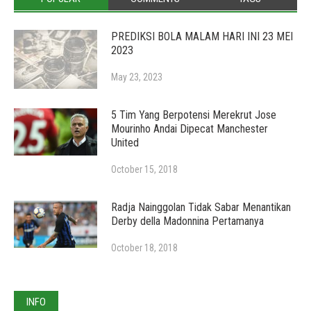
PREDIKSI BOLA MALAM HARI INI 23 MEI
2023
May 23, 2023
5 Tim Yang Berpotensi Merekrut Jose
Mourinho Andai Dipecat Manchester
United
October 15, 2018
Radja Nainggolan Tidak Sabar Menantikan
Derby della Madonnina Pertamanya
October 18, 2018
INFO