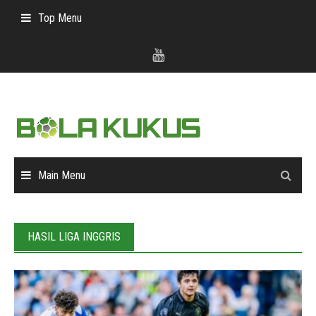
Skip
Top Menu
to
content
Main Menu
HASIL LIGA INGGRIS