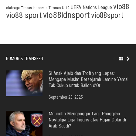
vio88
UEFA Nations League
olahraga
Timnas U-19
Timnas Indonesia
vio88idnsport
vio88 sport
vio88sport
RUMOR & TRANSFER
Si Anak Ajaib dan Trofi yang Lepas:
Mengapa Musim Bersejarah Lamine Yamal
Tak Cukup untuk Ballon d’Or
September 23, 2025
Mourinho Menganggur Lagi: Panggilan
Nostalgia Liga Inggris atau Hujan Dolar di
Arab Saudi?