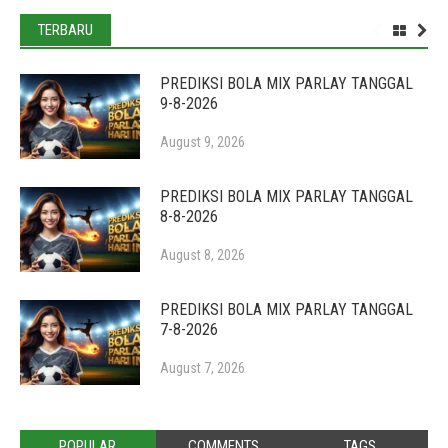
TERBARU
PREDIKSI BOLA MIX PARLAY TANGGAL
9-8-2026
August 9, 2026
PREDIKSI BOLA MIX PARLAY TANGGAL
8-8-2026
August 8, 2026
PREDIKSI BOLA MIX PARLAY TANGGAL
7-8-2026
August 7, 2026
POPULAR
COMMENTS
TAGS