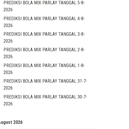
PREDIKSI BOLA MIX PARLAY TANGGAL 5-8-
2026
PREDIKSI BOLA MIX PARLAY TANGGAL 4-8-
2026
PREDIKSI BOLA MIX PARLAY TANGGAL 3-8-
2026
PREDIKSI BOLA MIX PARLAY TANGGAL 2-8-
2026
PREDIKSI BOLA MIX PARLAY TANGGAL 1-8-
2026
PREDIKSI BOLA MIX PARLAY TANGGAL 31-7-
2026
PREDIKSI BOLA MIX PARLAY TANGGAL 30-7-
2026
August 2026