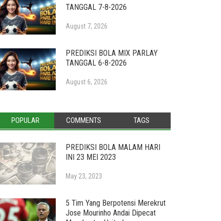
TANGGAL 7-8-2026
August 7, 2026
PREDIKSI BOLA MIX PARLAY
TANGGAL 6-8-2026
August 6, 2026
POPULAR
COMMENTS
TAGS
PREDIKSI BOLA MALAM HARI
INI 23 MEI 2023
May 23, 2023
5 Tim Yang Berpotensi Merekrut
Jose Mourinho Andai Dipecat