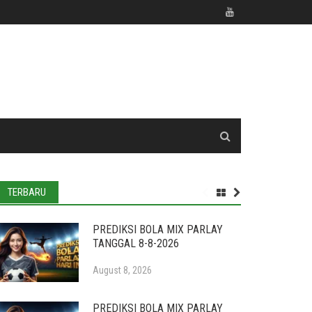
TERBARU
PREDIKSI BOLA MIX PARLAY
TANGGAL 8-8-2026
August 8, 2026
PREDIKSI BOLA MIX PARLAY