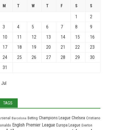
M
T
W
T
F
S
S
1
2
3
4
5
6
7
8
9
10
11
12
13
14
15
16
17
18
19
20
21
22
23
24
25
26
27
28
29
30
31
 Jul
TAGS
Chelsea
Champions League
rsenal
Cristiano
Barcelona
Betting
English Premier League
Europa League
onaldo
Everton