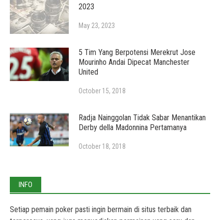
2023
May 23, 2023
5 Tim Yang Berpotensi Merekrut Jose
Mourinho Andai Dipecat Manchester
United
October 15, 2018
Radja Nainggolan Tidak Sabar Menantikan
Derby della Madonnina Pertamanya
October 18, 2018
INFO
Setiap pemain poker pasti ingin bermain di situs terbaik dan