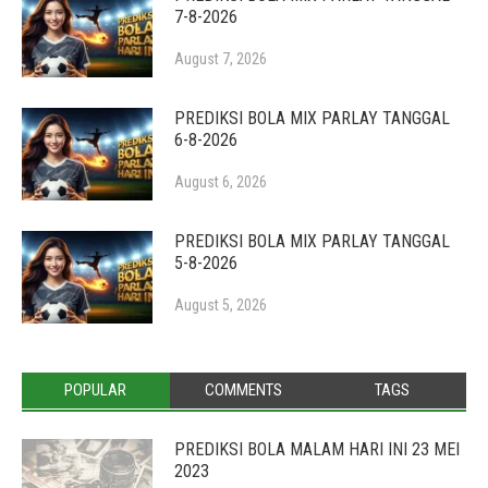
7-8-2026
August 7, 2026
PREDIKSI BOLA MIX PARLAY TANGGAL
6-8-2026
August 6, 2026
PREDIKSI BOLA MIX PARLAY TANGGAL
5-8-2026
August 5, 2026
POPULAR
COMMENTS
TAGS
PREDIKSI BOLA MALAM HARI INI 23 MEI
2023