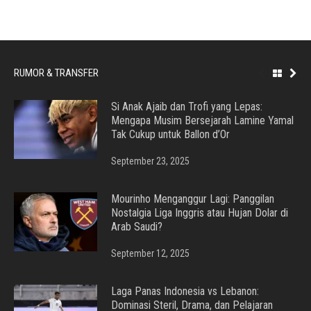
RUMOR & TRANSFER
Si Anak Ajaib dan Trofi yang Lepas:
Mengapa Musim Bersejarah Lamine Yamal
Tak Cukup untuk Ballon d’Or
September 23, 2025
Mourinho Menganggur Lagi: Panggilan
Nostalgia Liga Inggris atau Hujan Dolar di
Arab Saudi?
September 12, 2025
Laga Panas Indonesia vs Lebanon:
Dominasi Steril, Drama, dan Pelajaran