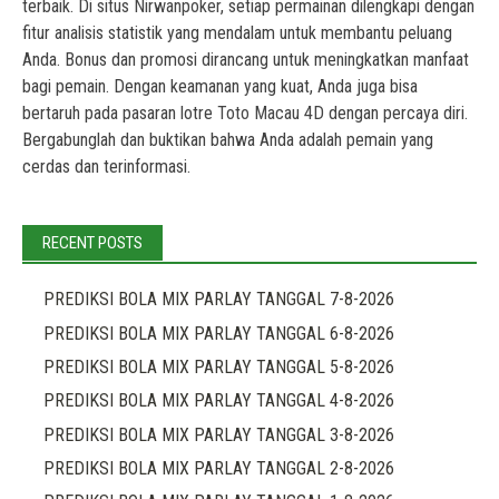
terbaik. Di
situs Nirwanpoker
, setiap permainan dilengkapi dengan
fitur analisis statistik yang mendalam untuk membantu peluang
Anda. Bonus dan promosi dirancang untuk meningkatkan manfaat
bagi pemain. Dengan keamanan yang kuat, Anda juga bisa
bertaruh pada pasaran lotre
Toto Macau 4D
dengan percaya diri.
Bergabunglah dan buktikan bahwa Anda adalah pemain yang
cerdas dan terinformasi.
RECENT POSTS
PREDIKSI BOLA MIX PARLAY TANGGAL 7-8-2026
PREDIKSI BOLA MIX PARLAY TANGGAL 6-8-2026
PREDIKSI BOLA MIX PARLAY TANGGAL 5-8-2026
PREDIKSI BOLA MIX PARLAY TANGGAL 4-8-2026
PREDIKSI BOLA MIX PARLAY TANGGAL 3-8-2026
PREDIKSI BOLA MIX PARLAY TANGGAL 2-8-2026