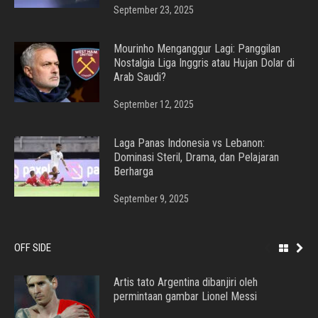
September 23, 2025
Mourinho Menganggur Lagi: Panggilan
Nostalgia Liga Inggris atau Hujan Dolar di
Arab Saudi?
September 12, 2025
Laga Panas Indonesia vs Lebanon:
Dominasi Steril, Drama, dan Pelajaran
Berharga
September 9, 2025
OFF SIDE
Artis tato Argentina dibanjiri oleh
permintaan gambar Lionel Messi