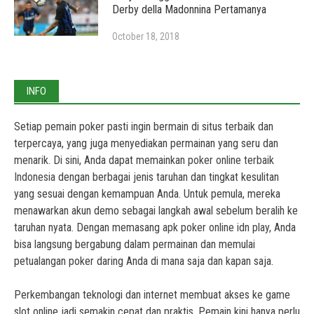
Derby della Madonnina Pertamanya
October 18, 2018
INFO
Setiap pemain poker pasti ingin bermain di situs terbaik dan
terpercaya, yang juga menyediakan permainan yang seru dan
menarik. Di sini, Anda dapat memainkan
poker online terbaik
Indonesia
dengan berbagai jenis taruhan dan tingkat kesulitan
yang sesuai dengan kemampuan Anda. Untuk pemula, mereka
menawarkan akun demo sebagai langkah awal sebelum beralih ke
taruhan nyata. Dengan memasang
apk poker online idn play
, Anda
bisa langsung bergabung dalam permainan dan memulai
petualangan poker daring Anda di mana saja dan kapan saja.
Perkembangan teknologi dan internet membuat akses ke game
slot online jadi semakin cepat dan praktis. Pemain kini hanya perlu