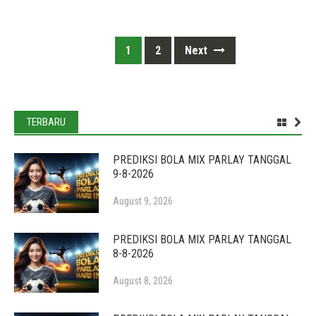
Posts
1
2
Next
navigation
TERBARU
PREDIKSI BOLA MIX PARLAY TANGGAL
9-8-2026
August 9, 2026
PREDIKSI BOLA MIX PARLAY TANGGAL
8-8-2026
August 8, 2026