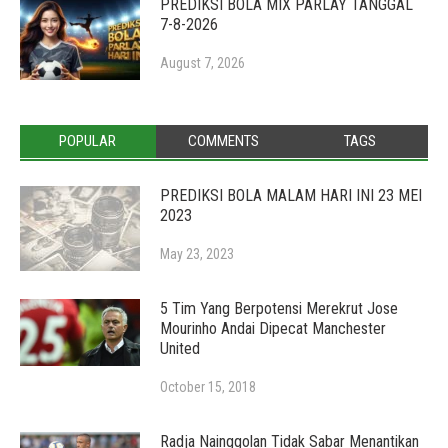
PREDIKSI BOLA MIX PARLAY TANGGAL
7-8-2026
August 7, 2026
POPULAR
COMMENTS
TAGS
PREDIKSI BOLA MALAM HARI INI 23 MEI
2023
May 23, 2023
5 Tim Yang Berpotensi Merekrut Jose
Mourinho Andai Dipecat Manchester
United
October 15, 2018
Radja Nainggolan Tidak Sabar Menantikan