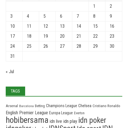
1
2
3
4
5
6
7
8
9
10
11
12
13
14
15
16
17
18
19
20
21
22
23
24
25
26
27
28
29
30
31
« Jul
TAGS
Chelsea
Champions League
Arsenal
Cristiano Ronaldo
Barcelona
Betting
English Premier League
Europa League
Everton
hobibersama
idn poker
idn play
idn live