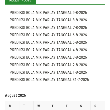
RECENT POSTS
PREDIKSI BOLA MIX PARLAY TANGGAL 9-8-2026
PREDIKSI BOLA MIX PARLAY TANGGAL 8-8-2026
PREDIKSI BOLA MIX PARLAY TANGGAL 7-8-2026
PREDIKSI BOLA MIX PARLAY TANGGAL 6-8-2026
PREDIKSI BOLA MIX PARLAY TANGGAL 5-8-2026
PREDIKSI BOLA MIX PARLAY TANGGAL 4-8-2026
PREDIKSI BOLA MIX PARLAY TANGGAL 3-8-2026
PREDIKSI BOLA MIX PARLAY TANGGAL 2-8-2026
PREDIKSI BOLA MIX PARLAY TANGGAL 1-8-2026
PREDIKSI BOLA MIX PARLAY TANGGAL 31-7-2026
August 2026
M
T
W
T
F
S
S