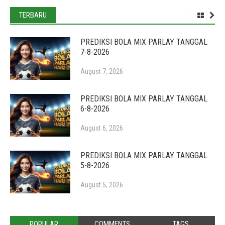
TERBARU
PREDIKSI BOLA MIX PARLAY TANGGAL
7-8-2026
August 7, 2026
PREDIKSI BOLA MIX PARLAY TANGGAL
6-8-2026
August 6, 2026
PREDIKSI BOLA MIX PARLAY TANGGAL
5-8-2026
August 5, 2026
POPULAR
COMMENTS
TAGS