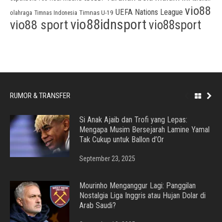
vio88
UEFA Nations League
olahraga
Timnas U-19
Timnas Indonesia
vio88idnsport
vio88 sport
vio88sport
RUMOR & TRANSFER
Si Anak Ajaib dan Trofi yang Lepas:
Mengapa Musim Bersejarah Lamine Yamal
Tak Cukup untuk Ballon d’Or
September 23, 2025
Mourinho Menganggur Lagi: Panggilan
Nostalgia Liga Inggris atau Hujan Dolar di
Arab Saudi?