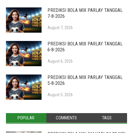
PREDIKSI BOLA MIX PARLAY TANGGAL
7-8-2026
August 7, 2026
PREDIKSI BOLA MIX PARLAY TANGGAL
6-8-2026
August 6, 2026
PREDIKSI BOLA MIX PARLAY TANGGAL
5-8-2026
August 5, 2026
POPULAR
COMMENTS
TAGS