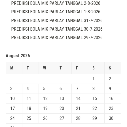
PREDIKSI BOLA MIX PARLAY TANGGAL 2-8-2026
PREDIKSI BOLA MIX PARLAY TANGGAL 1-8-2026
PREDIKSI BOLA MIX PARLAY TANGGAL 31-7-2026
PREDIKSI BOLA MIX PARLAY TANGGAL 30-7-2026
PREDIKSI BOLA MIX PARLAY TANGGAL 29-7-2026
August 2026
M
T
W
T
F
S
S
1
2
3
4
5
6
7
8
9
10
11
12
13
14
15
16
17
18
19
20
21
22
23
24
25
26
27
28
29
30