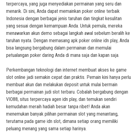
terpercaya, yang juga menyediakan permainan yang seru dan
menarik. Di sini, Anda dapat memainkan
poker online terbaik
Indonesia
dengan berbagai jenis taruhan dan tingkat kesulitan
yang sesuai dengan kemampuan Anda. Untuk pemula, mereka
menawarkan akun demo sebagai langkah awal sebelum beralih ke
taruhan nyata. Dengan memasang
apk poker online idn play
, Anda
bisa langsung bergabung dalam permainan dan memulai
petualangan poker daring Anda di mana saja dan kapan saja.
Perkembangan teknologi dan internet membuat akses ke game
slot online jadi semakin cepat dan praktis. Pemain kini hanya perlu
membuat akun dan melakukan deposit untuk mulai bermain
berbagai
permainan judi slot terbaru
. Cobalah bergabung dengan
VIO88
, situs terpercaya agen idn play, dan temukan sendiri
kemudahan meraih hadiah besar tanpa ribet! Anda akan
menemukan banyak pilihan permainan slot yang menantang,
terutama pada
game idn slot
, dimana setiap orang memiliki
peluang menang yang sama setiap harinya.