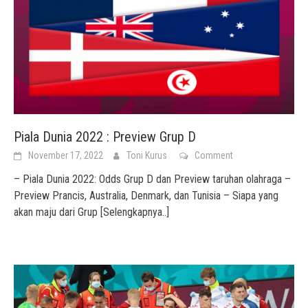
Piala Dunia 2022 : Preview Grup D
November 17, 2022
Toni Kurus
Comment
– Piala Dunia 2022: Odds Grup D dan Preview taruhan olahraga –
Preview Prancis, Australia, Denmark, dan Tunisia – Siapa yang
akan maju dari Grup
[Selengkapnya..]