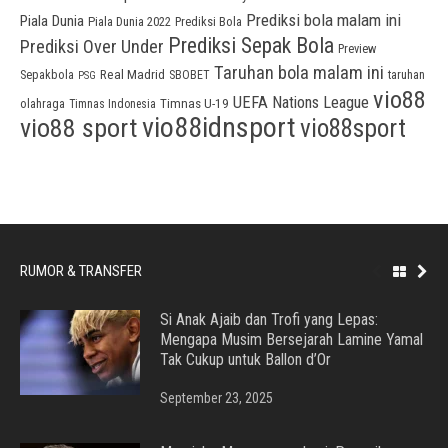
Prediksi bola malam ini
Piala Dunia
Piala Dunia 2022
Prediksi Bola
Prediksi Sepak Bola
Prediksi Over Under
Preview
Taruhan bola malam ini
Sepakbola
Real Madrid
taruhan
SBOBET
PSG
vio88
UEFA Nations League
olahraga
Timnas U-19
Timnas Indonesia
vio88idnsport
vio88 sport
vio88sport
RUMOR & TRANSFER
Si Anak Ajaib dan Trofi yang Lepas:
Mengapa Musim Bersejarah Lamine Yamal
Tak Cukup untuk Ballon d’Or
September 23, 2025