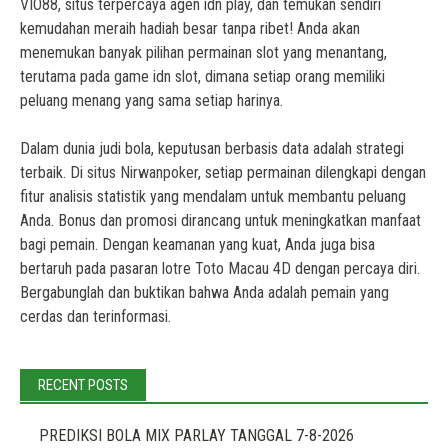
VIO88
, situs terpercaya agen idn play, dan temukan sendiri
kemudahan meraih hadiah besar tanpa ribet! Anda akan
menemukan banyak pilihan permainan slot yang menantang,
terutama pada
game idn slot
, dimana setiap orang memiliki
peluang menang yang sama setiap harinya.
Dalam dunia judi bola, keputusan berbasis data adalah strategi
terbaik. Di
situs Nirwanpoker
, setiap permainan dilengkapi dengan
fitur analisis statistik yang mendalam untuk membantu peluang
Anda. Bonus dan promosi dirancang untuk meningkatkan manfaat
bagi pemain. Dengan keamanan yang kuat, Anda juga bisa
bertaruh pada pasaran lotre
Toto Macau 4D
dengan percaya diri.
Bergabunglah dan buktikan bahwa Anda adalah pemain yang
cerdas dan terinformasi.
RECENT POSTS
PREDIKSI BOLA MIX PARLAY TANGGAL 7-8-2026