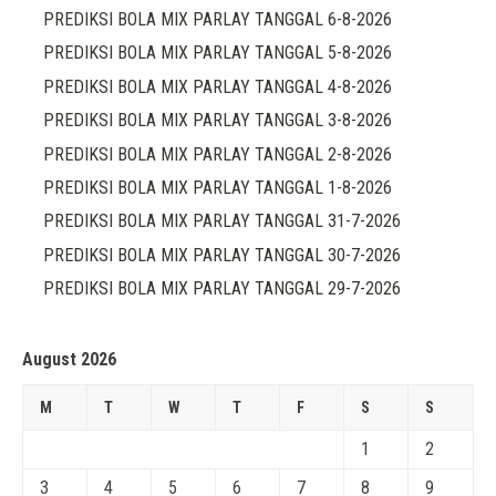
PREDIKSI BOLA MIX PARLAY TANGGAL 6-8-2026
PREDIKSI BOLA MIX PARLAY TANGGAL 5-8-2026
PREDIKSI BOLA MIX PARLAY TANGGAL 4-8-2026
PREDIKSI BOLA MIX PARLAY TANGGAL 3-8-2026
PREDIKSI BOLA MIX PARLAY TANGGAL 2-8-2026
PREDIKSI BOLA MIX PARLAY TANGGAL 1-8-2026
PREDIKSI BOLA MIX PARLAY TANGGAL 31-7-2026
PREDIKSI BOLA MIX PARLAY TANGGAL 30-7-2026
PREDIKSI BOLA MIX PARLAY TANGGAL 29-7-2026
August 2026
M
T
W
T
F
S
S
1
2
3
4
5
6
7
8
9