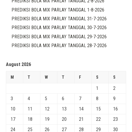
PREDIKSI BOLA MIX PARLAY TANGGAL 2-8-2026
PREDIKSI BOLA MIX PARLAY TANGGAL 1-8-2026
PREDIKSI BOLA MIX PARLAY TANGGAL 31-7-2026
PREDIKSI BOLA MIX PARLAY TANGGAL 30-7-2026
PREDIKSI BOLA MIX PARLAY TANGGAL 29-7-2026
PREDIKSI BOLA MIX PARLAY TANGGAL 28-7-2026
August 2026
M
T
W
T
F
S
S
1
2
3
4
5
6
7
8
9
10
11
12
13
14
15
16
17
18
19
20
21
22
23
24
25
26
27
28
29
30