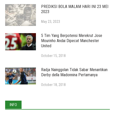
PREDIKSI BOLA MALAM HARI INI 23 MEI
2023
May 23, 2023
5 Tim Yang Berpotensi Merekrut Jose
Mourinho Andai Dipecat Manchester
United
October 15, 2018
Radja Nainggolan Tidak Sabar Menantikan
Derby della Madonnina Pertamanya
October 18, 2018
INFO