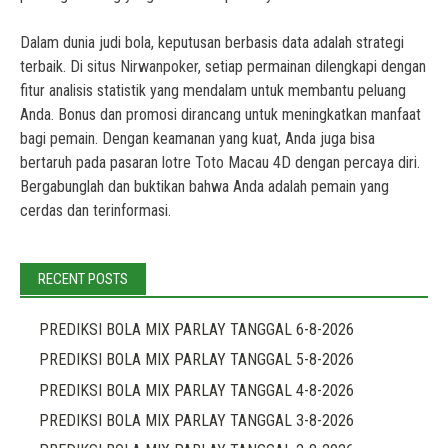
Dalam dunia judi bola, keputusan berbasis data adalah strategi
terbaik. Di
situs Nirwanpoker
, setiap permainan dilengkapi dengan
fitur analisis statistik yang mendalam untuk membantu peluang
Anda. Bonus dan promosi dirancang untuk meningkatkan manfaat
bagi pemain. Dengan keamanan yang kuat, Anda juga bisa
bertaruh pada pasaran lotre
Toto Macau 4D
dengan percaya diri.
Bergabunglah dan buktikan bahwa Anda adalah pemain yang
cerdas dan terinformasi.
RECENT POSTS
PREDIKSI BOLA MIX PARLAY TANGGAL 6-8-2026
PREDIKSI BOLA MIX PARLAY TANGGAL 5-8-2026
PREDIKSI BOLA MIX PARLAY TANGGAL 4-8-2026
PREDIKSI BOLA MIX PARLAY TANGGAL 3-8-2026