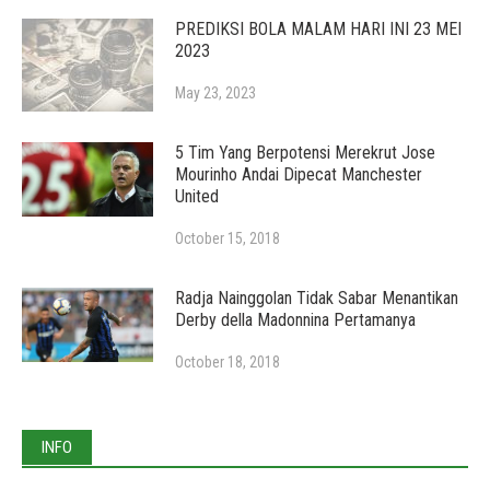
PREDIKSI BOLA MALAM HARI INI 23 MEI
2023
May 23, 2023
5 Tim Yang Berpotensi Merekrut Jose
Mourinho Andai Dipecat Manchester
United
October 15, 2018
Radja Nainggolan Tidak Sabar Menantikan
Derby della Madonnina Pertamanya
October 18, 2018
INFO