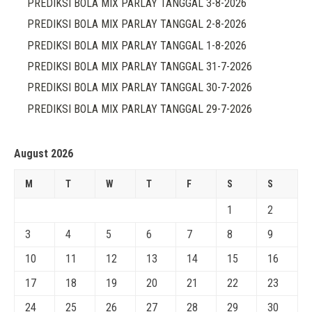
PREDIKSI BOLA MIX PARLAY TANGGAL 3-8-2026
PREDIKSI BOLA MIX PARLAY TANGGAL 2-8-2026
PREDIKSI BOLA MIX PARLAY TANGGAL 1-8-2026
PREDIKSI BOLA MIX PARLAY TANGGAL 31-7-2026
PREDIKSI BOLA MIX PARLAY TANGGAL 30-7-2026
PREDIKSI BOLA MIX PARLAY TANGGAL 29-7-2026
August 2026
M
T
W
T
F
S
S
1
2
3
4
5
6
7
8
9
10
11
12
13
14
15
16
17
18
19
20
21
22
23
24
25
26
27
28
29
30