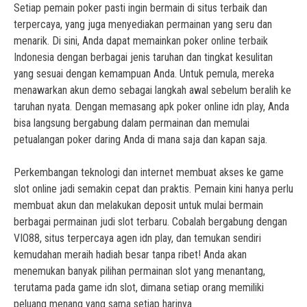
Setiap pemain poker pasti ingin bermain di situs terbaik dan
terpercaya, yang juga menyediakan permainan yang seru dan
menarik. Di sini, Anda dapat memainkan
poker online terbaik
Indonesia
dengan berbagai jenis taruhan dan tingkat kesulitan
yang sesuai dengan kemampuan Anda. Untuk pemula, mereka
menawarkan akun demo sebagai langkah awal sebelum beralih ke
taruhan nyata. Dengan memasang
apk poker online idn play
, Anda
bisa langsung bergabung dalam permainan dan memulai
petualangan poker daring Anda di mana saja dan kapan saja.
Perkembangan teknologi dan internet membuat akses ke game
slot online jadi semakin cepat dan praktis. Pemain kini hanya perlu
membuat akun dan melakukan deposit untuk mulai bermain
berbagai
permainan judi slot terbaru
. Cobalah bergabung dengan
VIO88
, situs terpercaya agen idn play, dan temukan sendiri
kemudahan meraih hadiah besar tanpa ribet! Anda akan
menemukan banyak pilihan permainan slot yang menantang,
terutama pada
game idn slot
, dimana setiap orang memiliki
peluang menang yang sama setiap harinya.