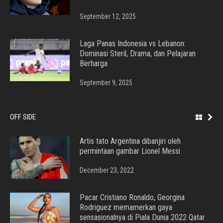
September 12, 2025
Laga Panas Indonesia vs Lebanon:
Dominasi Steril, Drama, dan Pelajaran
Berharga
September 9, 2025
OFF SIDE
Artis tato Argentina dibanjiri oleh
permintaan gambar Lionel Messi
December 23, 2022
Pacar Cristiano Ronaldo, Georgina
Rodriguez memamerkan gaya
sensasionalnya di Piala Dunia 2022 Qatar