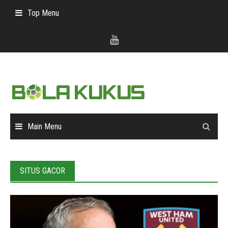
Skip
Top Menu
to
content
Main Menu
SITUS GACOR