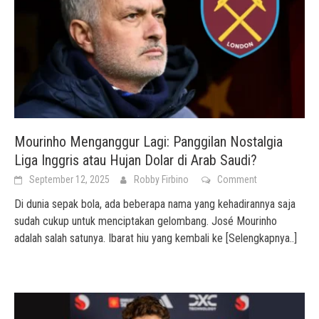
Mourinho Menganggur Lagi: Panggilan Nostalgia
Liga Inggris atau Hujan Dolar di Arab Saudi?
September 12, 2025
Robby Firbino
Comment
Di dunia sepak bola, ada beberapa nama yang kehadirannya saja
sudah cukup untuk menciptakan gelombang. José Mourinho
adalah salah satunya. Ibarat hiu yang kembali ke
[Selengkapnya..]