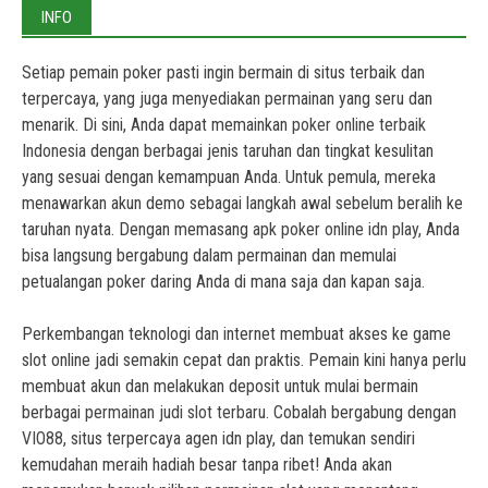
INFO
Setiap pemain poker pasti ingin bermain di situs terbaik dan
terpercaya, yang juga menyediakan permainan yang seru dan
menarik. Di sini, Anda dapat memainkan
poker online terbaik
Indonesia
dengan berbagai jenis taruhan dan tingkat kesulitan
yang sesuai dengan kemampuan Anda. Untuk pemula, mereka
menawarkan akun demo sebagai langkah awal sebelum beralih ke
taruhan nyata. Dengan memasang
apk poker online idn play
, Anda
bisa langsung bergabung dalam permainan dan memulai
petualangan poker daring Anda di mana saja dan kapan saja.
Perkembangan teknologi dan internet membuat akses ke game
slot online jadi semakin cepat dan praktis. Pemain kini hanya perlu
membuat akun dan melakukan deposit untuk mulai bermain
berbagai
permainan judi slot terbaru
. Cobalah bergabung dengan
VIO88
, situs terpercaya agen idn play, dan temukan sendiri
kemudahan meraih hadiah besar tanpa ribet! Anda akan