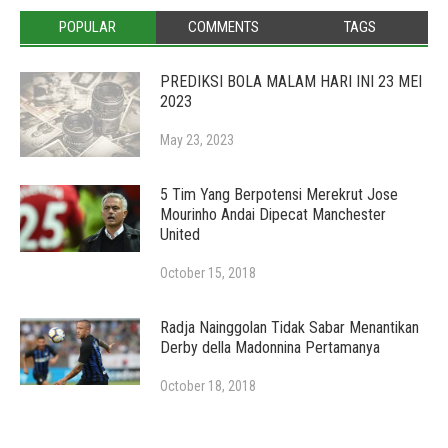
POPULAR
COMMENTS
TAGS
PREDIKSI BOLA MALAM HARI INI 23 MEI
2023
May 23, 2023
5 Tim Yang Berpotensi Merekrut Jose
Mourinho Andai Dipecat Manchester
United
October 15, 2018
Radja Nainggolan Tidak Sabar Menantikan
Derby della Madonnina Pertamanya
October 18, 2018