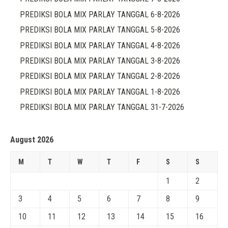
PREDIKSI BOLA MIX PARLAY TANGGAL 6-8-2026
PREDIKSI BOLA MIX PARLAY TANGGAL 5-8-2026
PREDIKSI BOLA MIX PARLAY TANGGAL 4-8-2026
PREDIKSI BOLA MIX PARLAY TANGGAL 3-8-2026
PREDIKSI BOLA MIX PARLAY TANGGAL 2-8-2026
PREDIKSI BOLA MIX PARLAY TANGGAL 1-8-2026
PREDIKSI BOLA MIX PARLAY TANGGAL 31-7-2026
August 2026
M
T
W
T
F
S
S
1
2
3
4
5
6
7
8
9
10
11
12
13
14
15
16