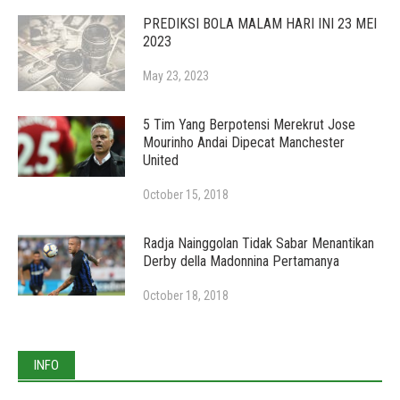
PREDIKSI BOLA MALAM HARI INI 23 MEI
2023
May 23, 2023
5 Tim Yang Berpotensi Merekrut Jose
Mourinho Andai Dipecat Manchester
United
October 15, 2018
Radja Nainggolan Tidak Sabar Menantikan
Derby della Madonnina Pertamanya
October 18, 2018
INFO