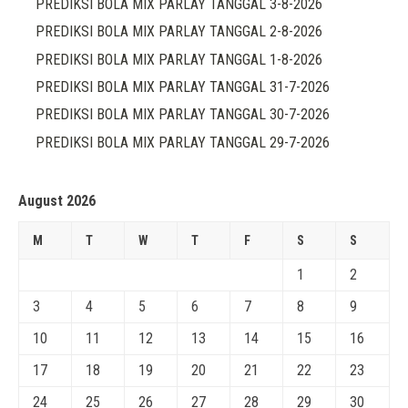
PREDIKSI BOLA MIX PARLAY TANGGAL 3-8-2026
PREDIKSI BOLA MIX PARLAY TANGGAL 2-8-2026
PREDIKSI BOLA MIX PARLAY TANGGAL 1-8-2026
PREDIKSI BOLA MIX PARLAY TANGGAL 31-7-2026
PREDIKSI BOLA MIX PARLAY TANGGAL 30-7-2026
PREDIKSI BOLA MIX PARLAY TANGGAL 29-7-2026
August 2026
M
T
W
T
F
S
S
1
2
3
4
5
6
7
8
9
10
11
12
13
14
15
16
17
18
19
20
21
22
23
24
25
26
27
28
29
30