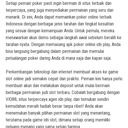
Setiap pemain poker pasti ingin bermain di situs terbaik dan
terpercaya, yang juga menyediakan permainan yang seru dan
menarik. Di sini, Anda dapat memainkan
poker online terbaik
Indonesia
dengan berbagai jenis taruhan dan tingkat kesulitan
yang sesuai dengan kemampuan Anda. Untuk pemula, mereka
menawarkan akun demo sebagai langkah awal sebelum beralih ke
taruhan nyata. Dengan memasang
apk poker online idn play
, Anda
bisa langsung bergabung dalam permainan dan memulai
petualangan poker daring Anda di mana saja dan kapan saja.
Perkembangan teknologi dan internet membuat akses ke game
slot online jadi semakin cepat dan praktis. Pemain kini hanya perlu
membuat akun dan melakukan deposit untuk mulai bermain
berbagai
permainan judi slot terbaru
. Cobalah bergabung dengan
VIO88
, situs terpercaya agen idn play, dan temukan sendiri
kemudahan meraih hadiah besar tanpa ribet! Anda akan
menemukan banyak pilihan permainan slot yang menantang,
terutama pada
game idn slot
, dimana setiap orang memiliki
peluang menang yang sama setiap harinya.