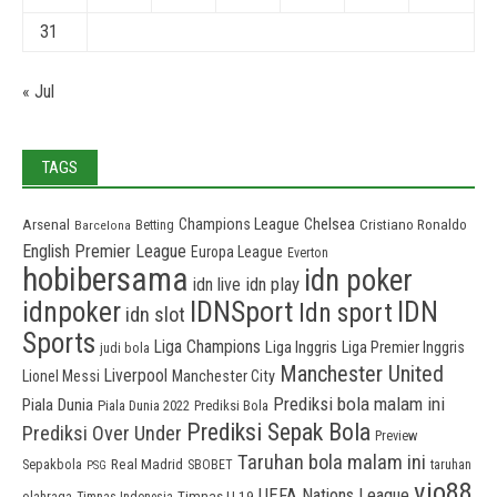
31
« Jul
TAGS
Chelsea
Champions League
Arsenal
Cristiano Ronaldo
Barcelona
Betting
English Premier League
Europa League
Everton
hobibersama
idn poker
idn play
idn live
idnpoker
IDNSport
IDN
Idn sport
idn slot
Sports
Liga Champions
Liga Inggris
Liga Premier Inggris
judi bola
Manchester United
Liverpool
Lionel Messi
Manchester City
Prediksi bola malam ini
Piala Dunia
Piala Dunia 2022
Prediksi Bola
Prediksi Sepak Bola
Prediksi Over Under
Preview
Taruhan bola malam ini
Sepakbola
Real Madrid
taruhan
SBOBET
PSG
vio88
UEFA Nations League
olahraga
Timnas U-19
Timnas Indonesia