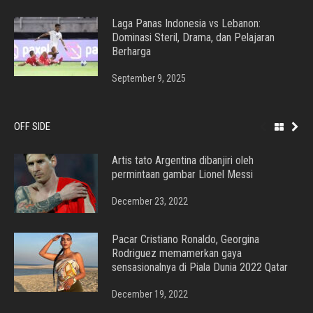
Laga Panas Indonesia vs Lebanon:
Dominasi Steril, Drama, dan Pelajaran
Berharga
September 9, 2025
OFF SIDE
Artis tato Argentina dibanjiri oleh
permintaan gambar Lionel Messi
December 23, 2022
Pacar Cristiano Ronaldo, Georgina
Rodriguez memamerkan gaya
sensasionalnya di Piala Dunia 2022 Qatar
December 19, 2022