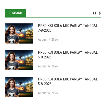
TERBARU
PREDIKSI BOLA MIX PARLAY TANGGAL
7-8-2026
August 7, 2026
PREDIKSI BOLA MIX PARLAY TANGGAL
6-8-2026
August 6, 2026
PREDIKSI BOLA MIX PARLAY TANGGAL
5-8-2026
August 5, 2026