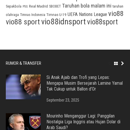
Taruhan bola malam ini
Sepakbola
Real Madrid
taruhan
SBOBET
PSG
vio88
UEFA Nations League
olahraga
Timnas U-19
Timnas Indonesia
vio88idnsport
vio88 sport
vio88sport
RUMOR & TRANSFER
Si Anak Ajaib dan Trofi yang Lepas:
Mengapa Musim Bersejarah Lamine Yamal
Tak Cukup untuk Ballon d’Or
September 23, 2025
Mourinho Menganggur Lagi: Panggilan
Nostalgia Liga Inggris atau Hujan Dolar di
Arab Saudi?