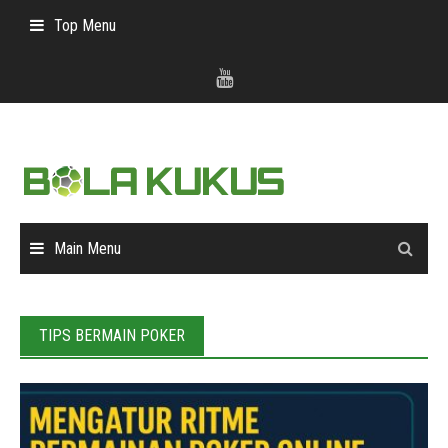
Skip
Top Menu
to
content
Main Menu
TIPS BERMAIN POKER