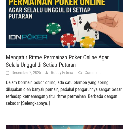
Mengatur Ritme Permainan Poker Online Agar
Selalu Unggul di Setiap Putaran
December 2, 2025
Robby Firbino
Comment
Dalam bermain poker online, ada satu elemen yang sering
dilupakan oleh banyak pemain, padahal pengaruhnya sangat besar
terhadap kemenangan yaitu: ritme permainan. Berbeda dengan
sekadar
[Selengkapnya..]