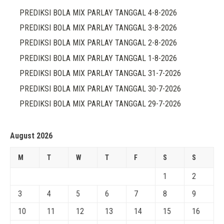
PREDIKSI BOLA MIX PARLAY TANGGAL 4-8-2026
PREDIKSI BOLA MIX PARLAY TANGGAL 3-8-2026
PREDIKSI BOLA MIX PARLAY TANGGAL 2-8-2026
PREDIKSI BOLA MIX PARLAY TANGGAL 1-8-2026
PREDIKSI BOLA MIX PARLAY TANGGAL 31-7-2026
PREDIKSI BOLA MIX PARLAY TANGGAL 30-7-2026
PREDIKSI BOLA MIX PARLAY TANGGAL 29-7-2026
August 2026
M
T
W
T
F
S
S
1
2
3
4
5
6
7
8
9
10
11
12
13
14
15
16