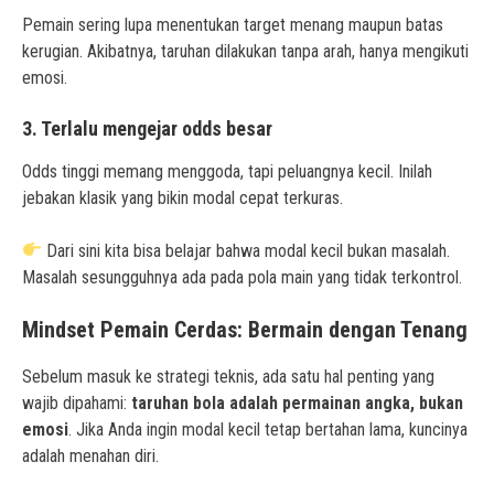
Pemain sering lupa menentukan target menang maupun batas
kerugian. Akibatnya, taruhan dilakukan tanpa arah, hanya mengikuti
emosi.
3. Terlalu mengejar odds besar
Odds tinggi memang menggoda, tapi peluangnya kecil. Inilah
jebakan klasik yang bikin modal cepat terkuras.
Dari sini kita bisa belajar bahwa modal kecil bukan masalah.
Masalah sesungguhnya ada pada pola main yang tidak terkontrol.
Mindset Pemain Cerdas: Bermain dengan Tenang
Sebelum masuk ke strategi teknis, ada satu hal penting yang
wajib dipahami:
taruhan bola adalah permainan angka, bukan
emosi
. Jika Anda ingin modal kecil tetap bertahan lama, kuncinya
adalah menahan diri.