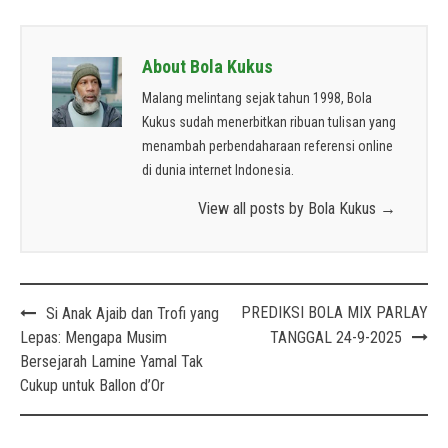
About Bola Kukus
Malang melintang sejak tahun 1998, Bola
Kukus sudah menerbitkan ribuan tulisan yang
menambah perbendaharaan referensi online
di dunia internet Indonesia.
View all posts by Bola Kukus
→
Post
PREDIKSI BOLA MIX PARLAY
Si Anak Ajaib dan Trofi yang
navigation
Lepas: Mengapa Musim
TANGGAL 24-9-2025
Bersejarah Lamine Yamal Tak
Cukup untuk Ballon d’Or