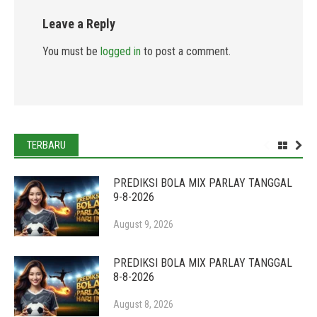
Leave a Reply
You must be
logged in
to post a comment.
TERBARU
PREDIKSI BOLA MIX PARLAY TANGGAL
9-8-2026
August 9, 2026
PREDIKSI BOLA MIX PARLAY TANGGAL
8-8-2026
August 8, 2026