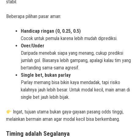
stabil.
Beberapa pilihan pasar aman:
Handicap ringan (0, 0.25, 0.5)
Cocok untuk pemula karena lebih mudah diprediksi.
Over/Under
Daripada menebak siapa yang menang, cukup prediksi
jumlah gol. Biasanya lebih gampang, apalagi kalau tim yang
bertanding sama-sama agresif.
Single bet, bukan parlay
Parlay memang bisa bikin kaya mendadak, tapi risiko
kalahnya jauh lebih besar. Untuk modal kecil, main aman di
single bet jauh lebih bijak.
Ingat, tujuan utama bukan gaya-gayaan pasang odds tinggi,
melainkan bermain aman agar modal kecil bisa berkembang.
Timing adalah Segalanya