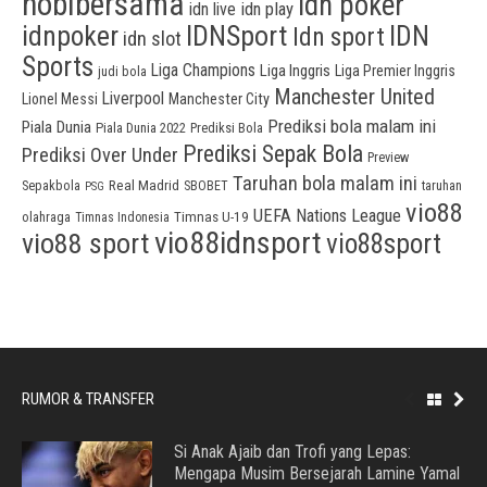
hobibersama
idn poker
idn play
idn live
idnpoker
IDNSport
IDN
Idn sport
idn slot
Sports
Liga Champions
Liga Inggris
Liga Premier Inggris
judi bola
Manchester United
Liverpool
Lionel Messi
Manchester City
Prediksi bola malam ini
Piala Dunia
Piala Dunia 2022
Prediksi Bola
Prediksi Sepak Bola
Prediksi Over Under
Preview
Taruhan bola malam ini
Sepakbola
Real Madrid
taruhan
SBOBET
PSG
vio88
UEFA Nations League
olahraga
Timnas U-19
Timnas Indonesia
vio88idnsport
vio88 sport
vio88sport
RUMOR & TRANSFER
Si Anak Ajaib dan Trofi yang Lepas:
Mengapa Musim Bersejarah Lamine Yamal