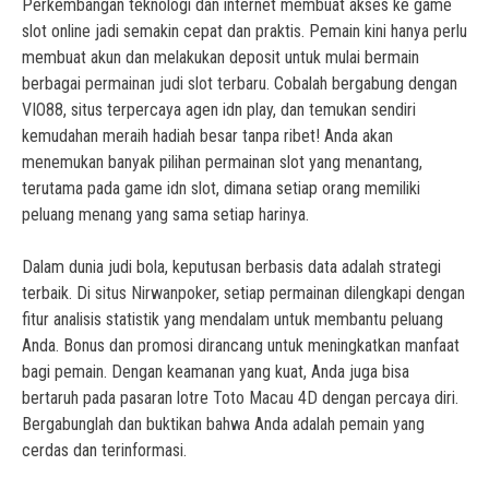
Perkembangan teknologi dan internet membuat akses ke game
slot online jadi semakin cepat dan praktis. Pemain kini hanya perlu
membuat akun dan melakukan deposit untuk mulai bermain
berbagai
permainan judi slot terbaru
. Cobalah bergabung dengan
VIO88
, situs terpercaya agen idn play, dan temukan sendiri
kemudahan meraih hadiah besar tanpa ribet! Anda akan
menemukan banyak pilihan permainan slot yang menantang,
terutama pada
game idn slot
, dimana setiap orang memiliki
peluang menang yang sama setiap harinya.
Dalam dunia judi bola, keputusan berbasis data adalah strategi
terbaik. Di
situs Nirwanpoker
, setiap permainan dilengkapi dengan
fitur analisis statistik yang mendalam untuk membantu peluang
Anda. Bonus dan promosi dirancang untuk meningkatkan manfaat
bagi pemain. Dengan keamanan yang kuat, Anda juga bisa
bertaruh pada pasaran lotre
Toto Macau 4D
dengan percaya diri.
Bergabunglah dan buktikan bahwa Anda adalah pemain yang
cerdas dan terinformasi.