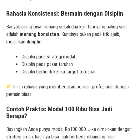
Rahasia Konsistensi: Bermain dengan Disiplin
Banyak orang bisa menang sekali dua kali, tapi yang paling sulit
adalah
menang konsisten
. Kuncinya bukan pada trik ajaib,
melainkan
disiplin
.
Disiplin pada strategi modal
Disiplin pada pasar taruhan
Disiplin berhenti ketika target tercapai
Inilah rahasia yang membedakan pemain profesional dengan
pemain biasa.
Contoh Praktis: Modal 100 Ribu Bisa Jadi
Berapa?
Bayangkan Anda punya modal Rp100.000. Jika dimainkan dengan
strategi aman, hasilnya bisa jauh berbeda dibanding main