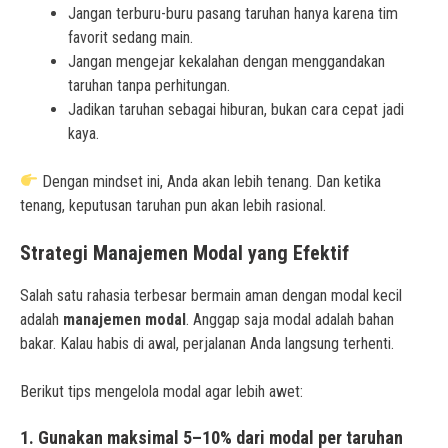
Jangan terburu-buru pasang taruhan hanya karena tim
favorit sedang main.
Jangan mengejar kekalahan dengan menggandakan
taruhan tanpa perhitungan.
Jadikan taruhan sebagai hiburan, bukan cara cepat jadi
kaya.
Dengan mindset ini, Anda akan lebih tenang. Dan ketika
tenang, keputusan taruhan pun akan lebih rasional.
Strategi Manajemen Modal yang Efektif
Salah satu rahasia terbesar bermain aman dengan modal kecil
adalah
manajemen modal
. Anggap saja modal adalah bahan
bakar. Kalau habis di awal, perjalanan Anda langsung terhenti.
Berikut tips mengelola modal agar lebih awet:
1. Gunakan maksimal 5–10% dari modal per taruhan