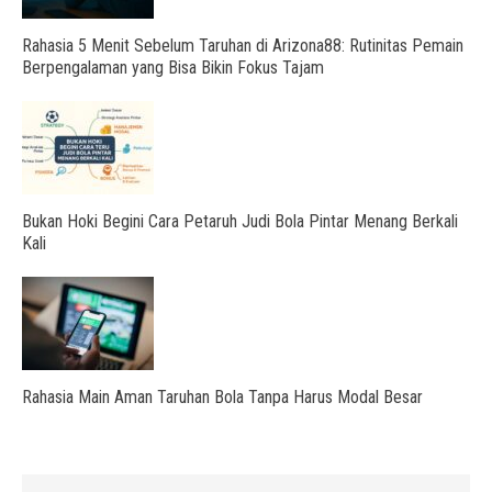
Rahasia 5 Menit Sebelum Taruhan di Arizona88: Rutinitas Pemain
Berpengalaman yang Bisa Bikin Fokus Tajam
Bukan Hoki Begini Cara Petaruh Judi Bola Pintar Menang Berkali
Kali
Rahasia Main Aman Taruhan Bola Tanpa Harus Modal Besar