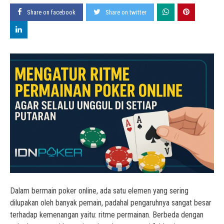
Share on facebook
Share on twitter
Dalam bermain poker online, ada satu elemen yang sering
dilupakan oleh banyak pemain, padahal pengaruhnya sangat besar
terhadap kemenangan yaitu: ritme permainan. Berbeda dengan