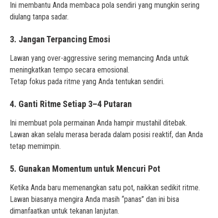
Ini membantu Anda membaca pola sendiri yang mungkin sering
diulang tanpa sadar.
3. Jangan Terpancing Emosi
Lawan yang over-aggressive sering memancing Anda untuk
meningkatkan tempo secara emosional.
Tetap fokus pada ritme yang Anda tentukan sendiri.
4. Ganti Ritme Setiap 3–4 Putaran
Ini membuat pola permainan Anda hampir mustahil ditebak.
Lawan akan selalu merasa berada dalam posisi reaktif, dan Anda
tetap memimpin.
5. Gunakan Momentum untuk Mencuri Pot
Ketika Anda baru memenangkan satu pot, naikkan sedikit ritme.
Lawan biasanya mengira Anda masih “panas” dan ini bisa
dimanfaatkan untuk tekanan lanjutan.