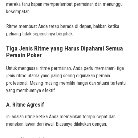
mereka tahu kapan memperlambat permainan dan menunggu
kesempatan.
Ritme membuat Anda tetap berada di depan, bahkan ketika
peluang tidak sepenuhnya berpihak.
Tiga Jenis Ritme yang Harus Dipahami Semua
Pemain Poker
Untuk menguasai ritme permainan, Anda perlu memahami tiga
jenis ritme utama yang paling sering digunakan pemain
profesional. Masing-masing memiliki fungsi dan situasi tertentu
yang membuatnya efektif.
A. Ritme Agresif
Ini adalah ritme ketika Anda memainkan tempo cepat dan
menekan lawan dari awal. Biasanya dilakukan dengan: