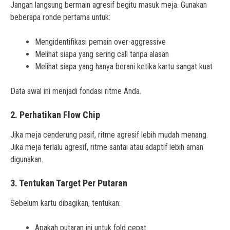
Jangan langsung bermain agresif begitu masuk meja. Gunakan
beberapa ronde pertama untuk:
Mengidentifikasi pemain over-aggressive
Melihat siapa yang sering call tanpa alasan
Melihat siapa yang hanya berani ketika kartu sangat kuat
Data awal ini menjadi fondasi ritme Anda.
2. Perhatikan Flow Chip
Jika meja cenderung pasif, ritme agresif lebih mudah menang.
Jika meja terlalu agresif, ritme santai atau adaptif lebih aman
digunakan.
3. Tentukan Target Per Putaran
Sebelum kartu dibagikan, tentukan:
Apakah putaran ini untuk fold cepat