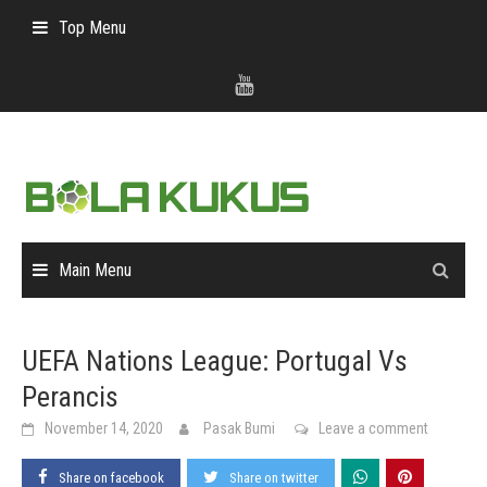
Skip
Top Menu
to
content
Main Menu
UEFA Nations League: Portugal Vs
Perancis
November 14, 2020
Pasak Bumi
Leave a comment
Share on facebook
Share on twitter