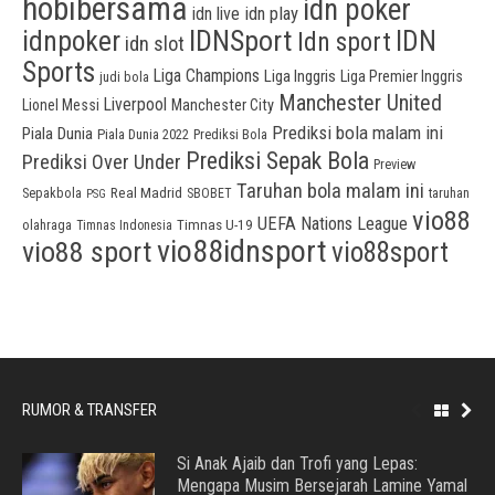
hobibersama
idn poker
idn play
idn live
idnpoker
IDNSport
IDN
Idn sport
idn slot
Sports
Liga Champions
Liga Inggris
Liga Premier Inggris
judi bola
Manchester United
Liverpool
Lionel Messi
Manchester City
Prediksi bola malam ini
Piala Dunia
Piala Dunia 2022
Prediksi Bola
Prediksi Sepak Bola
Prediksi Over Under
Preview
Taruhan bola malam ini
Sepakbola
Real Madrid
taruhan
SBOBET
PSG
vio88
UEFA Nations League
olahraga
Timnas U-19
Timnas Indonesia
vio88idnsport
vio88 sport
vio88sport
RUMOR & TRANSFER
Si Anak Ajaib dan Trofi yang Lepas:
Mengapa Musim Bersejarah Lamine Yamal