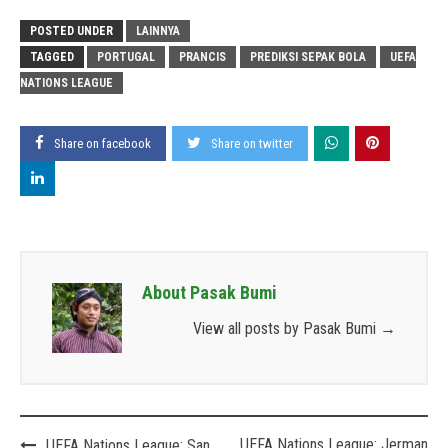
POSTED UNDER
LAINNYA
TAGGED
PORTUGAL
PRANCIS
PREDIKSI SEPAK BOLA
UEFA
NATIONS LEAGUE
Share on facebook
Share on twitter
About Pasak Bumi
View all posts by Pasak Bumi
→
Post
UEFA Nations League: Jerman
UEFA Nations League: San