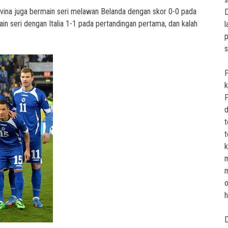
ovina juga bermain seri melawan Belanda dengan skor 0-0 pada
in seri dengan Italia 1-1 pada pertandingan pertama, dan kalah
l
p
s
P
k
P
d
t
t
k
m
m
o
h
D