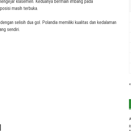
k mengejar klasemen. Keduanya bermain imbang pada
posisi masih terbuka.
 dengan selisih dua gol. Polandia memiliki kualitas dan kedalaman
ang sendiri.
«
A
R