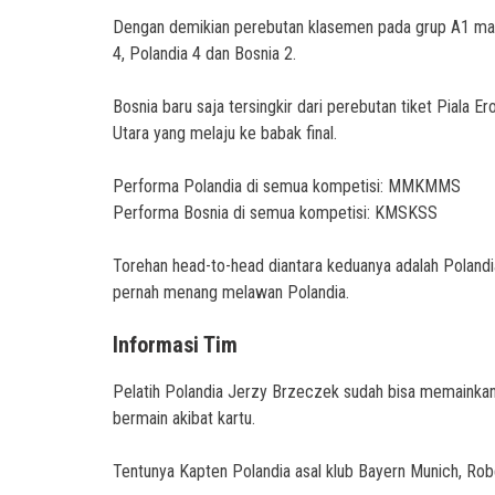
Dengan demikian perebutan klasemen pada grup A1 masih
4, Polandia 4 dan Bosnia 2.
Bosnia baru saja tersingkir dari perebutan tiket Piala Er
Utara yang melaju ke babak final.
Performa Polandia di semua kompetisi: MMKMMS
Performa Bosnia di semua kompetisi: KMSKSS
Torehan head-to-head diantara keduanya adalah Polandia
pernah menang melawan Polandia.
Informasi Tim
Pelatih Polandia Jerzy Brzeczek sudah bisa memainkan 
bermain akibat kartu.
Tentunya Kapten Polandia asal klub Bayern Munich, Rob