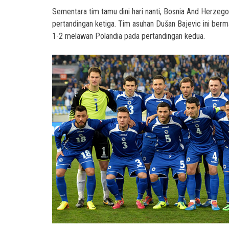
Sementara tim tamu dini hari nanti, Bosnia And Herzeg
pertandingan ketiga. Tim asuhan Dušan Bajevic ini berma
1-2 melawan Polandia pada pertandingan kedua.