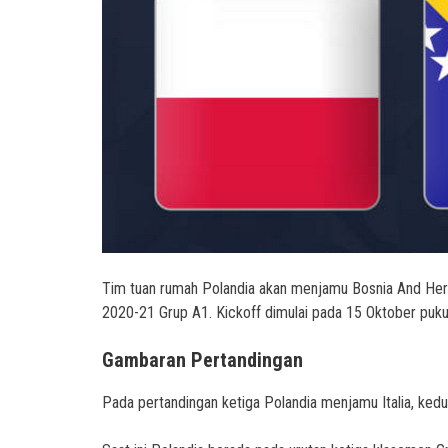
Tim tuan rumah Polandia akan menjamu Bosnia And He
2020-21 Grup A1. Kickoff dimulai pada 15 Oktober puku
Gambaran Pertandingan
Pada pertandingan ketiga Polandia menjamu Italia, ke