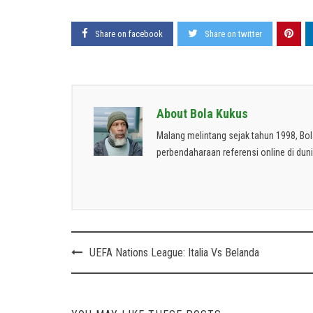
Share on facebook
Share on twitter
About Bola Kukus
Malang melintang sejak tahun 1998, Bo
perbendaharaan referensi online di duni
Post
UEFA Nations League: Italia Vs Belanda
navigation