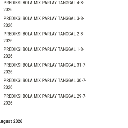
PREDIKSI BOLA MIX PARLAY TANGGAL 4-8-
2026
PREDIKSI BOLA MIX PARLAY TANGGAL 3-8-
2026
PREDIKSI BOLA MIX PARLAY TANGGAL 2-8-
2026
PREDIKSI BOLA MIX PARLAY TANGGAL 1-8-
2026
PREDIKSI BOLA MIX PARLAY TANGGAL 31-7-
2026
PREDIKSI BOLA MIX PARLAY TANGGAL 30-7-
2026
PREDIKSI BOLA MIX PARLAY TANGGAL 29-7-
2026
August 2026