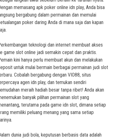
Dengan memasang
apk poker online idn play
, Anda bisa
angsung bergabung dalam permainan dan memulai
etualangan poker daring Anda di mana saja dan kapan
aja.
erkembangan teknologi dan internet membuat akses
e game slot online jadi semakin cepat dan praktis.
emain kini hanya perlu membuat akun dan melakukan
eposit untuk mulai bermain berbagai
permainan judi slot
erbaru
. Cobalah bergabung dengan
VIO88
, situs
erpercaya agen idn play, dan temukan sendiri
emudahan meraih hadiah besar tanpa ribet! Anda akan
enemukan banyak pilihan permainan slot yang
enantang, terutama pada
game idn slot
, dimana setiap
rang memiliki peluang menang yang sama setiap
arinya.
alam dunia judi bola, keputusan berbasis data adalah