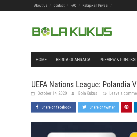
Skip
About Us
Contact
FAQ
Kebijakan Privasi
to
content
HOME
BERITA OLAHRAGA
PREVIEW & PREDIKSI
UEFA Nations League: Polandia V
October 14, 2020
Bola Kukus
Leave a comme
Share on facebook
Share on twitter