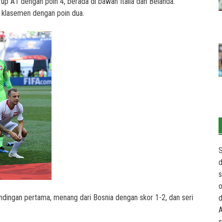
rup A1 dengan poin 4, berada di bawah Italia dan Belanda.
r klasemen dengan poin dua.
S
d
s
o
ndingan pertama, menang dari Bosnia dengan skor 1-2, dan seri
d
A
s