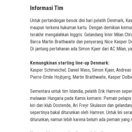
Informasi Tim
Untuk pertandingan besok dini hari pelatih Denmark, K
maupun terkena hukuman kartu. Dengan demikian kemun
terakhir mengalahkan Inggris. Gelandang Inter Milan Ch
Barca Martin Braithwaite dan penyerang Nice Kasper Do
Di jantung pertahanan ada Simon Kjaer dari AC Milan, 
Kemungkinan starting line-up Denmark:
Kasper Schmeichel; Daniel Wass, Simon Kjaer, Andreas 
Pierre-Emile Hojbjerg; Martin Braithwaite, Kasper Dolb
Sementara untuk tim Islandia, pelatih Erik Hamren seper
melawan Hungaria pada Kamis kemarin. Pemain pelapis s
kiri dari klub Oostende, Ari Freyr Skulason dan gelanda
sepertinya bakal diturunkan oleh Hamren. Untuk lini se
diturunkan, namun lebih karena belum ada pemain yang