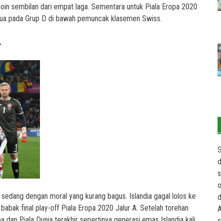
poin sembilan dari empat laga. Sementara untuk Piala Eropa 2020
edua pada Grup D di bawah pemuncak klasemen Swiss.
.
S
d
s
o
 sedang dengan moral yang kurang bagus. Islandia gagal lolos ke
d
babak final play-off Piala Eropa 2020 Jalur A. Setelah torehan
A
pa dan Piala Dunia terakhir sepertinya generasi emas Islandia kali
s