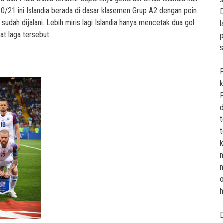
0/21 ini Islandia berada di dasar klasemen Grup A2 dengan poin
 sudah dijalani. Lebih miris lagi Islandia hanya mencetak dua gol
l
t laga tersebut.
p
s
P
k
P
d
t
t
k
m
m
o
h
D