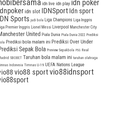
hobibersama
idn poker
idn play
idn live
idnpoker
IDNSport
Idn sport
idn slot
IDN Sports
Liga Champions
Liga Inggris
judi bola
Liverpool
iga Premier Inggris
Lionel Messi
Manchester City
Manchester United
Piala Dunia
Piala Dunia 2022
Prediksi
Prediksi Over Under
Prediksi bola malam ini
ola
Prediksi Sepak Bola
Preview Sepakbola
Real
PSG
Taruhan bola malam ini
adrid
taruhan olahraga
SBOBET
UEFA Nations League
Timnas U-19
imnas Indonesia
vio88idnsport
vio88 sport
vio88
vio88sport