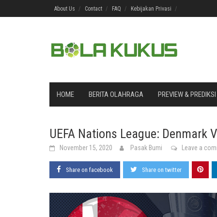
Skip
About Us
Contact
FAQ
Kebijakan Privasi
to
content
HOME
BERITA OLAHRAGA
PREVIEW & PREDIKSI
UEFA Nations League: Denmark V
November 15, 2020
Pasak Bumi
Leave a co
Share on facebook
Share on twitter