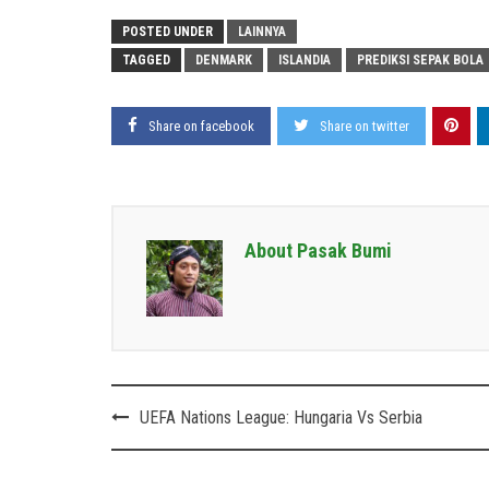
POSTED UNDER
LAINNYA
TAGGED
DENMARK
ISLANDIA
PREDIKSI SEPAK BOLA
Share on facebook
Share on twitter
About Pasak Bumi
Post
UEFA Nations League: Hungaria Vs Serbia
navigation