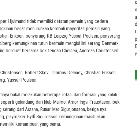
s
d
u
asper Hjulmand tidak memiliki catatan pemain yang cedera
d
gkinan besar menurunkan kembali mayoritas pemain yang
D
ristian Eriksen, penyerang RB Leipzig Yussuf Poulsen, penyerang
p
lberg kemungkinan turun bermain mengisi lini serang Denmark.
B
yang berduet bersama bek tengah Chelsea, Andreas Christensen.
y
Christensen, Robert Skov; Thomas Delaney, Christian Eriksen,
erg, Yussuf Poulsen.
tinya bakal melakukan beberapa rotasi dari formasi yang kalah
eperti gelandang dari klub Malmo, Arnor Ingvi Traustason, bek
ng serang dari Astana, Runar Mar Sigurjonsson, ketiga nya
rang, playmaker Gylfi Sigurdsson kemungkinan masih akan
 memiliki kemampuan yang sama.