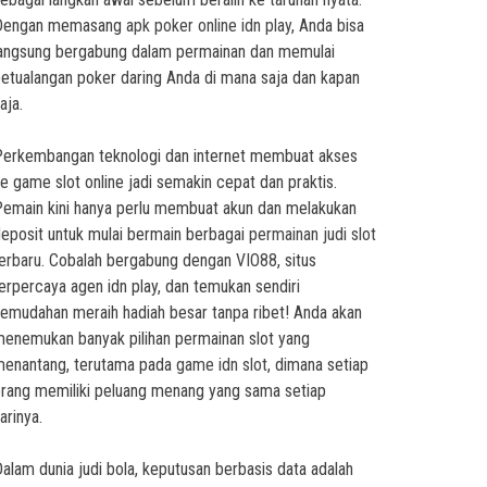
Dengan memasang
apk poker online idn play
, Anda bisa
angsung bergabung dalam permainan dan memulai
etualangan poker daring Anda di mana saja dan kapan
aja.
erkembangan teknologi dan internet membuat akses
e game slot online jadi semakin cepat dan praktis.
emain kini hanya perlu membuat akun dan melakukan
eposit untuk mulai bermain berbagai
permainan judi slot
erbaru
. Cobalah bergabung dengan
VIO88
, situs
erpercaya agen idn play, dan temukan sendiri
emudahan meraih hadiah besar tanpa ribet! Anda akan
enemukan banyak pilihan permainan slot yang
enantang, terutama pada
game idn slot
, dimana setiap
rang memiliki peluang menang yang sama setiap
arinya.
alam dunia judi bola, keputusan berbasis data adalah