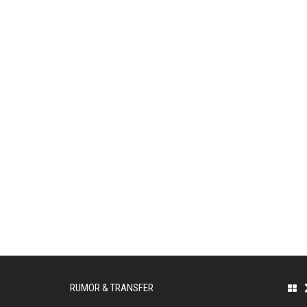
RUMOR & TRANSFER