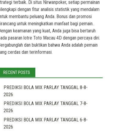
trategi terbaik. Di
situs Nirwanpoker
, setiap permainan
ilengkapi dengan fitur analisis statistik yang mendalam
ntuk membantu peluang Anda. Bonus dan promosi
irancang untuk meningkatkan manfaat bagi pemain.
engan keamanan yang kuat, Anda juga bisa bertaruh
ada pasaran lotre
Toto Macau 4D
dengan percaya diri.
ergabunglah dan buktikan bahwa Anda adalah pemain
ang cerdas dan terinformasi.
RECENT POSTS
PREDIKSI BOLA MIX PARLAY TANGGAL 8-8-
2026
PREDIKSI BOLA MIX PARLAY TANGGAL 7-8-
2026
PREDIKSI BOLA MIX PARLAY TANGGAL 6-8-
2026