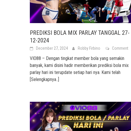
PREDIKSI BOLA MIX PARLAY TANGGAL 27-
12-2024
December 27, 2024
Robby Firbino
Comment
VIO88 – Dengan tingkat member bola yang semakin
banyak, kami disini hadir memberikan prediksi bola mix
parlay hari ini terupdate setiap hari nya. Kami telah
[Selengkapnya..]