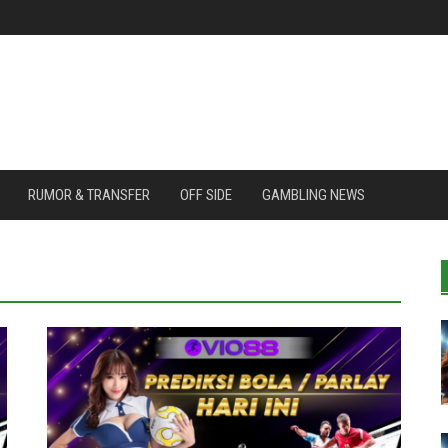
RUMOR & TRANSFER
OFF SIDE
GAMBLING NEWS