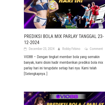
PREDIKSI BOLA MIX PARLAY TANGGAL 23-
12-2024
December 23, 2024
Robby Firbino
Comment
VIO88 – Dengan tingkat member bola yang semakin
banyak, kami disini hadir memberikan prediksi bola mix
parlay hari ini terupdate setiap hari nya. Kami telah
[Selengkapnya..]