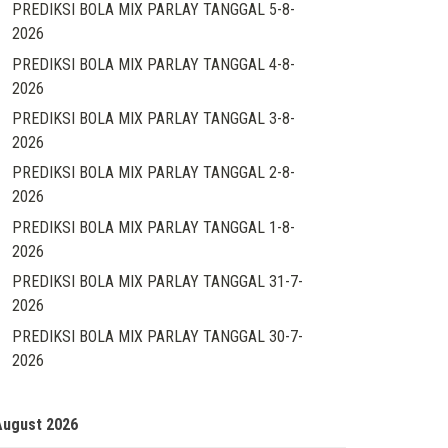
PREDIKSI BOLA MIX PARLAY TANGGAL 5-8-
2026
PREDIKSI BOLA MIX PARLAY TANGGAL 4-8-
2026
PREDIKSI BOLA MIX PARLAY TANGGAL 3-8-
2026
PREDIKSI BOLA MIX PARLAY TANGGAL 2-8-
2026
PREDIKSI BOLA MIX PARLAY TANGGAL 1-8-
2026
PREDIKSI BOLA MIX PARLAY TANGGAL 31-7-
2026
PREDIKSI BOLA MIX PARLAY TANGGAL 30-7-
2026
August 2026