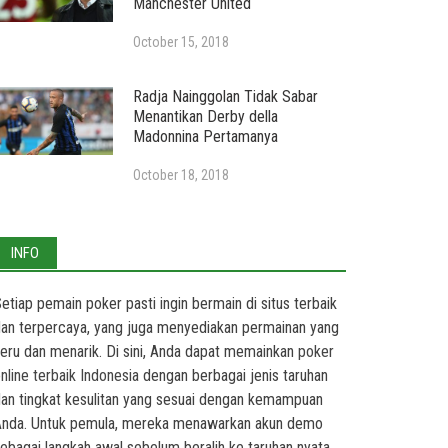
Manchester United
October 15, 2018
Radja Nainggolan Tidak Sabar
Menantikan Derby della
Madonnina Pertamanya
October 18, 2018
INFO
etiap pemain poker pasti ingin bermain di situs terbaik
an terpercaya, yang juga menyediakan permainan yang
eru dan menarik. Di sini, Anda dapat memainkan
poker
nline terbaik Indonesia
dengan berbagai jenis taruhan
an tingkat kesulitan yang sesuai dengan kemampuan
nda. Untuk pemula, mereka menawarkan akun demo
ebagai langkah awal sebelum beralih ke taruhan nyata.