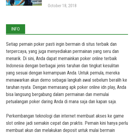
October 18, 2018
INFO
Setiap pemain poker pasti ingin bermain di situs terbaik dan
terpercaya, yang juga menyediakan permainan yang seru dan
menarik. Di sini, Anda dapat memainkan
poker online terbaik
Indonesia
dengan berbagai jenis taruhan dan tingkat kesulitan
yang sesuai dengan kemampuan Anda. Untuk pemula, mereka
menawarkan akun demo sebagai langkah awal sebelum beralih ke
taruhan nyata. Dengan memasang
apk poker online idn play
, Anda
bisa langsung bergabung dalam permainan dan memulai
petualangan poker daring Anda di mana saja dan kapan saja.
Perkembangan teknologi dan internet membuat akses ke game
slot online jadi semakin cepat dan praktis. Pemain kini hanya perlu
membuat akun dan melakukan deposit untuk mulai bermain