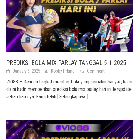
PREDIKSI BOLA MIX PARLAY TANGGAL 5-1-2025
January 5, 2025
Robby Firbino
Comment
VIO88 – Dengan tingkat member bola yang semakin banyak, kami
disini hadir memberikan prediksi bola mix parlay hari ini terupdate
setiap hari nya. Kami telah
[Selengkapnya..]