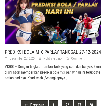
PREDIKSI BOLA MIX PARLAY TANGGAL 27-12-2024
December 27, 2024
Robby Firbino
Comment
VIO88 – Dengan tingkat member bola yang semakin banyak, kami
disini hadir memberikan prediksi bola mix parlay hari ini terupdate
setiap hari nya. Kami telah
[Selengkapnya..]
Posts
Previous
1
…
26
27
28