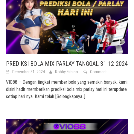
PREDIKSI BOLA MIX PARLAY TANGGAL 31-12-2024
December 31, 2024
Robby Firbino
Comment
VIO88 – Dengan tingkat member bola yang semakin banyak, kami
disini hadir memberikan prediksi bola mix parlay hari ini terupdate
setiap hari nya. Kami telah
[Selengkapnya..]