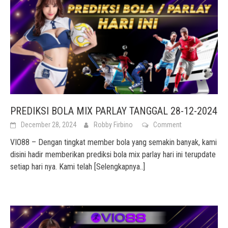
PREDIKSI BOLA MIX PARLAY TANGGAL 28-12-2024
December 28, 2024
Robby Firbino
Comment
VIO88 – Dengan tingkat member bola yang semakin banyak, kami
disini hadir memberikan prediksi bola mix parlay hari ini terupdate
setiap hari nya. Kami telah
[Selengkapnya..]