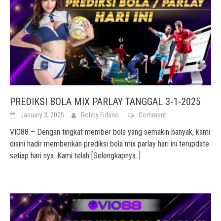
PREDIKSI BOLA MIX PARLAY TANGGAL 3-1-2025
January 3, 2025
Robby Firbino
Comment
VIO88 – Dengan tingkat member bola yang semakin banyak, kami
disini hadir memberikan prediksi bola mix parlay hari ini terupdate
setiap hari nya. Kami telah
[Selengkapnya..]