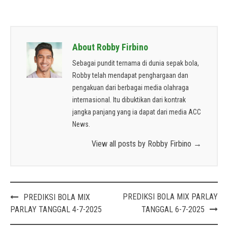
About Robby Firbino
Sebagai pundit ternama di dunia sepak bola,
Robby telah mendapat penghargaan dan
pengakuan dari berbagai media olahraga
internasional. Itu dibuktikan dari kontrak
jangka panjang yang ia dapat dari media ACC
News.
View all posts by Robby Firbino
→
Post
PREDIKSI BOLA MIX PARLAY
PREDIKSI BOLA MIX
navigation
PARLAY TANGGAL 4-7-2025
TANGGAL 6-7-2025