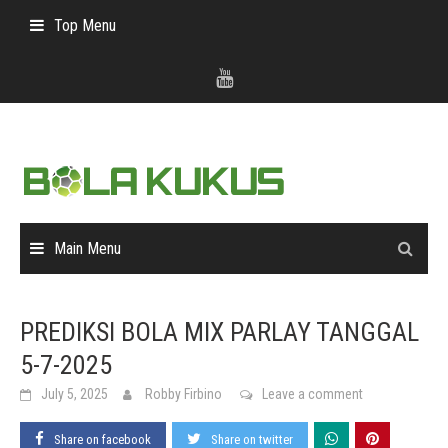
Skip
Top Menu
to
content
Main Menu
PREDIKSI BOLA MIX PARLAY TANGGAL
5-7-2025
July 5, 2025
Robby Firbino
Leave a comment
Share on facebook
Share on twitter