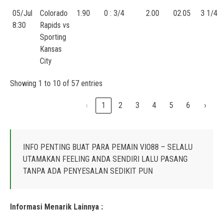
05/Jul
Colorado
1.90
0 : 3/4
2.00
02.05
3 1/4
8:30
Rapids vs
Sporting
Kansas
City
Showing 1 to 10 of 57 entries
‹
1
2
3
4
5
6
›
INFO PENTING BUAT PARA PEMAIN VIO88 – SELALU
UTAMAKAN FEELING ANDA SENDIRI LALU PASANG
TANPA ADA PENYESALAN SEDIKIT PUN
Informasi Menarik Lainnya :