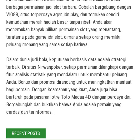
berbagai
permainan judi slot terbaru
. Cobalah bergabung dengan
VIO88
, situs terpercaya agen idn play, dan temukan sendiri
kemudahan meraih hadiah besar tanpa ribet! Anda akan
menemukan banyak pilihan permainan slot yang menantang,
terutama pada
game idn slot
, dimana setiap orang memiliki
peluang menang yang sama setiap harinya.
Dalam dunia judi bola, keputusan berbasis data adalah strategi
terbaik. Di
situs Nirwanpoker
, setiap permainan dilengkapi dengan
fitur analisis statistik yang mendalam untuk membantu peluang
Anda. Bonus dan promosi dirancang untuk meningkatkan manfaat
bagi pemain. Dengan keamanan yang kuat, Anda juga bisa
bertaruh pada pasaran lotre
Toto Macau 4D
dengan percaya diri.
Bergabunglah dan buktikan bahwa Anda adalah pemain yang
cerdas dan terinformasi.
RECENT POSTS