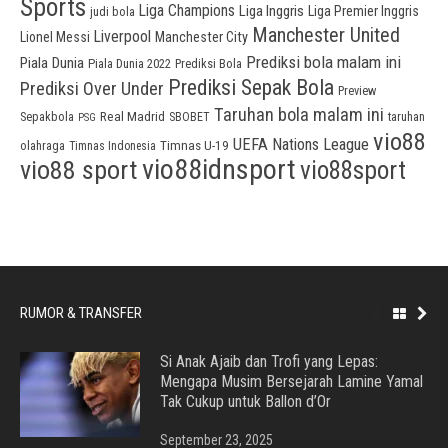
Sports
Liga Champions
Liga Inggris
Liga Premier Inggris
judi bola
Manchester United
Liverpool
Lionel Messi
Manchester City
Prediksi bola malam ini
Piala Dunia
Piala Dunia 2022
Prediksi Bola
Prediksi Sepak Bola
Prediksi Over Under
Preview
Taruhan bola malam ini
Sepakbola
Real Madrid
taruhan
SBOBET
PSG
vio88
UEFA Nations League
olahraga
Timnas U-19
Timnas Indonesia
vio88idnsport
vio88 sport
vio88sport
RUMOR & TRANSFER
Si Anak Ajaib dan Trofi yang Lepas:
Mengapa Musim Bersejarah Lamine Yamal
Tak Cukup untuk Ballon d’Or
September 23, 2025