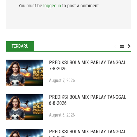
You must be
logged in
to post a comment.
TERBARU
PREDIKSI BOLA MIX PARLAY TANGGAL
7-8-2026
August 7, 2026
PREDIKSI BOLA MIX PARLAY TANGGAL
6-8-2026
August 6, 2026
PREDIKSI BOLA MIX PARLAY TANGGAL