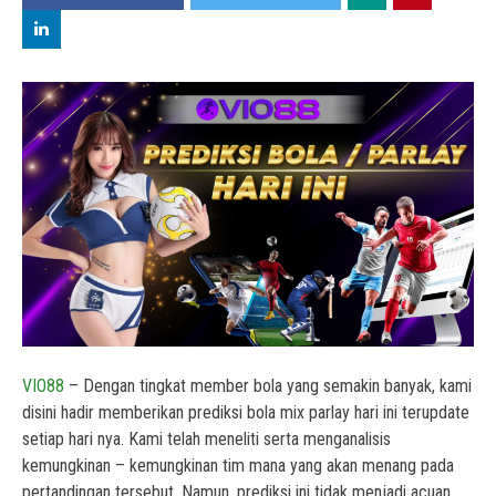
VIO88
– Dengan tingkat member bola yang semakin banyak, kami
disini hadir memberikan prediksi bola mix parlay hari ini terupdate
setiap hari nya. Kami telah meneliti serta menganalisis
kemungkinan – kemungkinan tim mana yang akan menang pada
pertandingan tersebut. Namun, prediksi ini tidak menjadi acuan