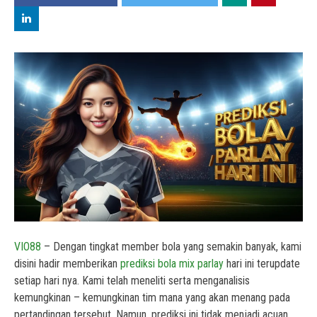
VIO88
– Dengan tingkat member bola yang semakin banyak, kami
disini hadir memberikan
prediksi bola mix parlay
hari ini terupdate
setiap hari nya. Kami telah meneliti serta menganalisis
kemungkinan – kemungkinan tim mana yang akan menang pada
pertandingan tersebut. Namun, prediksi ini tidak menjadi acuan