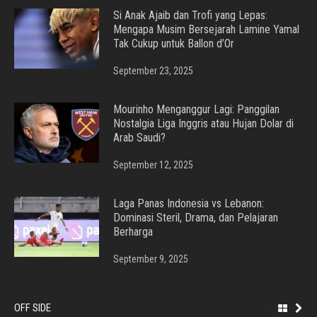
Si Anak Ajaib dan Trofi yang Lepas:
Mengapa Musim Bersejarah Lamine Yamal
Tak Cukup untuk Ballon d’Or
September 23, 2025
Mourinho Menganggur Lagi: Panggilan
Nostalgia Liga Inggris atau Hujan Dolar di
Arab Saudi?
September 12, 2025
Laga Panas Indonesia vs Lebanon:
Dominasi Steril, Drama, dan Pelajaran
Berharga
September 9, 2025
OFF SIDE