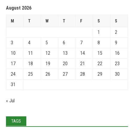
August 2026
M
T
W
T
F
S
S
1
2
3
4
5
6
7
8
9
10
11
12
13
14
15
16
17
18
19
20
21
22
23
24
25
26
27
28
29
30
31
« Jul
TAGS