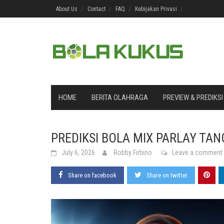
Skip
About Us
Contact
FAQ
Kebijakan Privasi
to
content
HOME
BERITA OLAHRAGA
PREVIEW & PREDIKSI
PREDIKSI BOLA MIX PARLAY TAN
July 6, 2026
Robby Firbino
Leave a comment
Share on facebook
Share on twitter