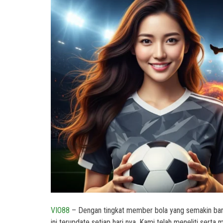
VIO88
– Dengan tingkat member bola yang semakin bany
ini terupdate setiap hari nya. Kami telah meneliti ser