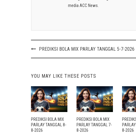
media ACC News.
Post
PREDIKSI BOLA MIX PARLAY TANGGAL 5-7-2026
navigation
YOU MAY LIKE THESE POSTS
PREDIKSI BOLA MIX
PREDIKSI BOLA MIX
PREDIKS
PARLAY TANGGAL 8-
PARLAY TANGGAL 7-
PARLAY
8-2026
8-2026
8-2026