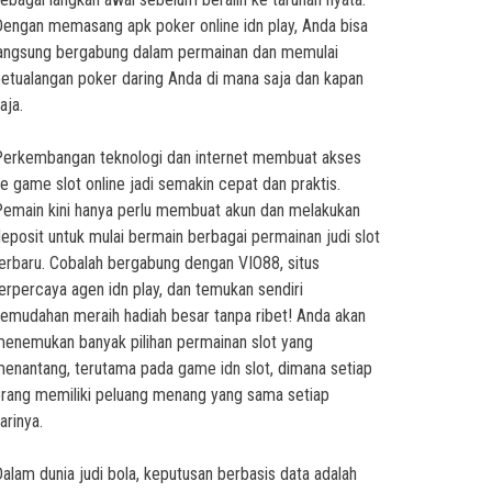
Dengan memasang
apk poker online idn play
, Anda bisa
angsung bergabung dalam permainan dan memulai
etualangan poker daring Anda di mana saja dan kapan
aja.
erkembangan teknologi dan internet membuat akses
e game slot online jadi semakin cepat dan praktis.
emain kini hanya perlu membuat akun dan melakukan
eposit untuk mulai bermain berbagai
permainan judi slot
erbaru
. Cobalah bergabung dengan
VIO88
, situs
erpercaya agen idn play, dan temukan sendiri
emudahan meraih hadiah besar tanpa ribet! Anda akan
enemukan banyak pilihan permainan slot yang
enantang, terutama pada
game idn slot
, dimana setiap
rang memiliki peluang menang yang sama setiap
arinya.
alam dunia judi bola, keputusan berbasis data adalah