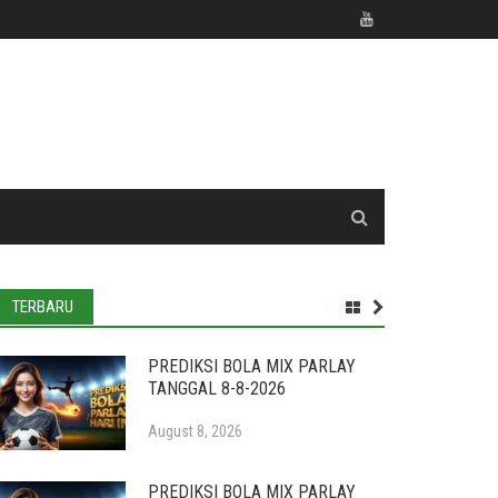
TERBARU
PREDIKSI BOLA MIX PARLAY
TANGGAL 8-8-2026
August 8, 2026
PREDIKSI BOLA MIX PARLAY