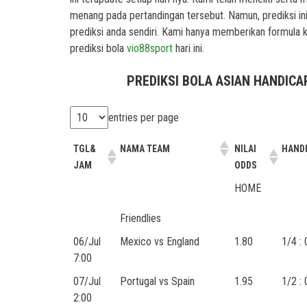
menang pada pertandingan tersebut. Namun, prediksi in
prediksi anda sendiri. Kami hanya memberikan formula 
prediksi bola
vio88sport
hari ini.
PREDIKSI BOLA ASIAN HANDICAP
entries per page
TGL&
NAMA TEAM
NILAI
HAND
JAM
ODDS
HOME
Friendlies
06/Jul
Mexico vs England
1.80
1/4 : 
7:00
07/Jul
Portugal vs Spain
1.95
1/2 : 
2:00