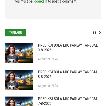
You must be
logged in
to post a comment.
TERBARU
PREDIKSI BOLA MIX PARLAY TANGGAL
9-8-2026
August 9, 2026
PREDIKSI BOLA MIX PARLAY TANGGAL
8-8-2026
August 8, 2026
PREDIKSI BOLA MIX PARLAY TANGGAL
7-8-2026