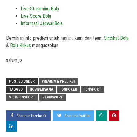
Live Streaming Bola
Live Score Bola
Informasi Jadwal Bola
Demikian info prediksi untuk hari ini, kami dari team
Sindikat Bola
&
Bola Kukus
mengucapkan
salam jp
POSTED UNDER
PREVIEW & PREDIKSI
TAGGED
HOBIBERSAMA
IDNPOKER
IDNSPORT
VIO88IDNSPORT
VIO88SPORT
Share on facebook
Share on twitter