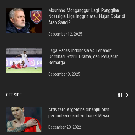
Mourinho Menganggur Lagi: Panggilan
Nostalgia Liga Inggris atau Hujan Dolar di
Arab Saudi?
September 12, 2025
Laga Panas Indonesia vs Lebanon:
Dominasi Steril, Drama, dan Pelajaran
Berharga
September 9, 2025
OFF SIDE
Artis tato Argentina dibanjiri oleh
permintaan gambar Lionel Messi
December 23, 2022