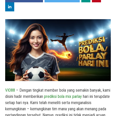
VIO88
– Dengan tingkat member bola yang semakin banyak, kami
disini hadir memberikan
prediksi bola mix parlay
hari ini terupdate
setiap hari nya. Kami telah meneliti serta menganalisis
kemungkinan – kemungkinan tim mana yang akan menang pada
pertandingan tersebut. Namun, prediksi ini tidak menjadi acuan