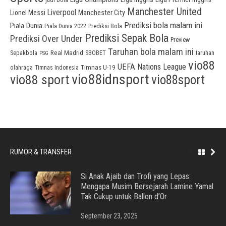
Manchester United
Liverpool
Lionel Messi
Manchester City
Prediksi bola malam ini
Piala Dunia
Piala Dunia 2022
Prediksi Bola
Prediksi Sepak Bola
Prediksi Over Under
Preview
Taruhan bola malam ini
Sepakbola
Real Madrid
taruhan
SBOBET
PSG
vio88
UEFA Nations League
olahraga
Timnas U-19
Timnas Indonesia
vio88idnsport
vio88 sport
vio88sport
RUMOR & TRANSFER
Si Anak Ajaib dan Trofi yang Lepas:
Mengapa Musim Bersejarah Lamine Yamal
Tak Cukup untuk Ballon d’Or
September 23, 2025