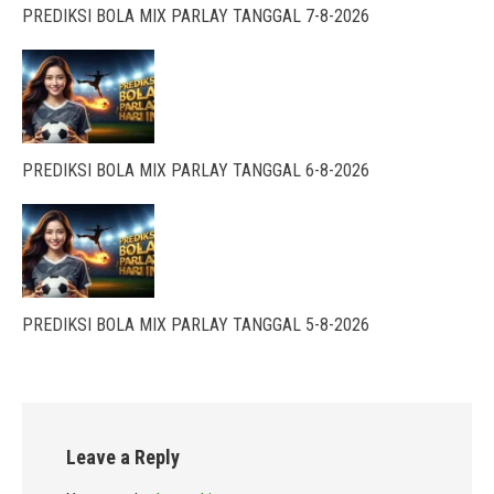
PREDIKSI BOLA MIX PARLAY TANGGAL 7-8-2026
PREDIKSI BOLA MIX PARLAY TANGGAL 6-8-2026
PREDIKSI BOLA MIX PARLAY TANGGAL 5-8-2026
Leave a Reply