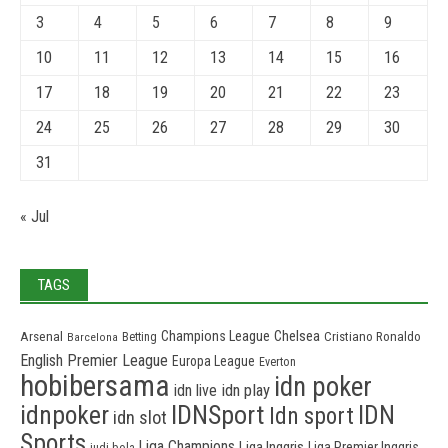
3
4
5
6
7
8
9
10
11
12
13
14
15
16
17
18
19
20
21
22
23
24
25
26
27
28
29
30
31
« Jul
TAGS
Chelsea
Champions League
Arsenal
Cristiano Ronaldo
Barcelona
Betting
English Premier League
Europa League
Everton
hobibersama
idn poker
idn play
idn live
idnpoker
IDNSport
IDN
Idn sport
idn slot
Sports
Liga Champions
Liga Inggris
Liga Premier Inggris
judi bola