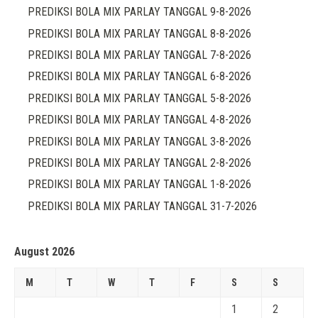
PREDIKSI BOLA MIX PARLAY TANGGAL 9-8-2026
PREDIKSI BOLA MIX PARLAY TANGGAL 8-8-2026
PREDIKSI BOLA MIX PARLAY TANGGAL 7-8-2026
PREDIKSI BOLA MIX PARLAY TANGGAL 6-8-2026
PREDIKSI BOLA MIX PARLAY TANGGAL 5-8-2026
PREDIKSI BOLA MIX PARLAY TANGGAL 4-8-2026
PREDIKSI BOLA MIX PARLAY TANGGAL 3-8-2026
PREDIKSI BOLA MIX PARLAY TANGGAL 2-8-2026
PREDIKSI BOLA MIX PARLAY TANGGAL 1-8-2026
PREDIKSI BOLA MIX PARLAY TANGGAL 31-7-2026
August 2026
M
T
W
T
F
S
S
1
2