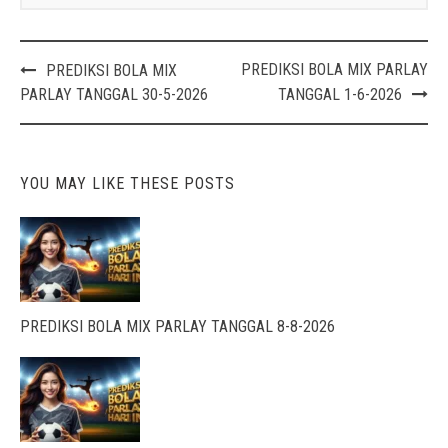
Post
PREDIKSI BOLA MIX PARLAY
PREDIKSI BOLA MIX
navigation
PARLAY TANGGAL 30-5-2026
TANGGAL 1-6-2026
YOU MAY LIKE THESE POSTS
PREDIKSI BOLA MIX PARLAY TANGGAL 8-8-2026