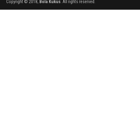
Copyright © 2018,
Bola Kukus
. All rights reserved.