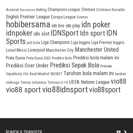
Chelsea
Champions League
Arsenal
Cristiano Ronaldo
Barcelona
Betting
English Premier League
Europa League
Everton
hobibersama
idn poker
idn play
idn live
idnpoker
IDNSport
IDN
Idn sport
idn slot
Sports
Liga Champions
Liga Inggris
Liga Premier Inggris
judi bola
Manchester United
Liverpool
Lionel Messi
Manchester City
Prediksi bola malam ini
Piala Dunia
Piala Dunia 2022
Prediksi Bola
Prediksi Sepak Bola
Prediksi Over Under
Preview
Taruhan bola malam ini
Sepakbola
Real Madrid
taruhan
SBOBET
PSG
vio88
UEFA Nations League
olahraga
Timnas U-19
Timnas Indonesia
vio88idnsport
vio88 sport
vio88sport
RUMOR & TRANSFER