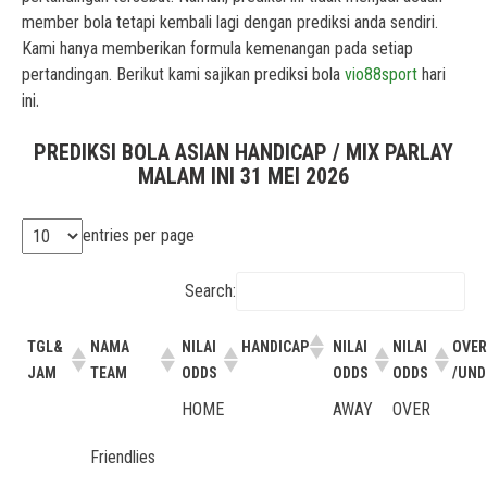
member bola tetapi kembali lagi dengan prediksi anda sendiri.
Kami hanya memberikan formula kemenangan pada setiap
pertandingan. Berikut kami sajikan prediksi bola
vio88sport
hari
ini.
PREDIKSI BOLA ASIAN HANDICAP / MIX PARLAY
MALAM INI 31 MEI 2026
entries per page
Search:
TGL&
NAMA
NILAI
HANDICAP
NILAI
NILAI
OVER
JAM
TEAM
ODDS
ODDS
ODDS
/UND
HOME
AWAY
OVER
Friendlies