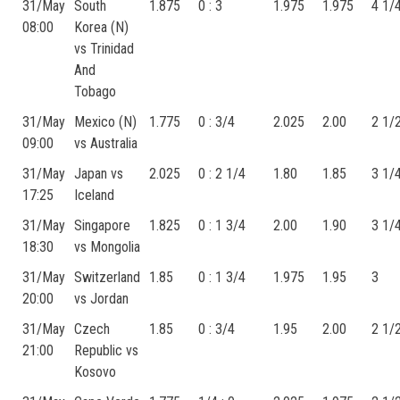
31/May
South
1.875
0 : 3
1.975
1.975
4 1/
08:00
Korea (N)
vs Trinidad
And
Tobago
31/May
Mexico (N)
1.775
0 : 3/4
2.025
2.00
2 1/
09:00
vs Australia
31/May
Japan vs
2.025
0 : 2 1/4
1.80
1.85
3 1/
17:25
Iceland
31/May
Singapore
1.825
0 : 1 3/4
2.00
1.90
3 1/
18:30
vs Mongolia
31/May
Switzerland
1.85
0 : 1 3/4
1.975
1.95
3
20:00
vs Jordan
31/May
Czech
1.85
0 : 3/4
1.95
2.00
2 1/
21:00
Republic vs
Kosovo