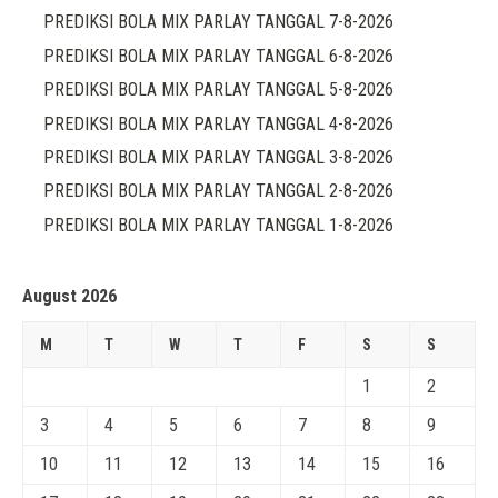
PREDIKSI BOLA MIX PARLAY TANGGAL 7-8-2026
PREDIKSI BOLA MIX PARLAY TANGGAL 6-8-2026
PREDIKSI BOLA MIX PARLAY TANGGAL 5-8-2026
PREDIKSI BOLA MIX PARLAY TANGGAL 4-8-2026
PREDIKSI BOLA MIX PARLAY TANGGAL 3-8-2026
PREDIKSI BOLA MIX PARLAY TANGGAL 2-8-2026
PREDIKSI BOLA MIX PARLAY TANGGAL 1-8-2026
August 2026
M
T
W
T
F
S
S
1
2
3
4
5
6
7
8
9
10
11
12
13
14
15
16