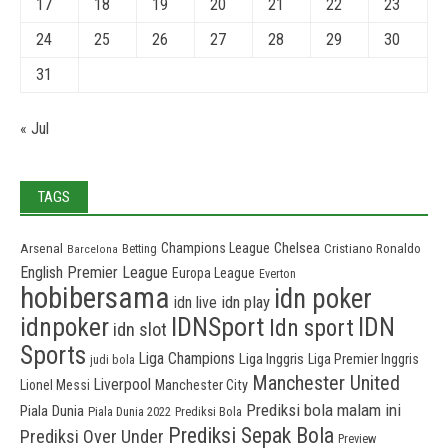
17
18
19
20
21
22
23
24
25
26
27
28
29
30
31
« Jul
TAGS
Chelsea
Champions League
Arsenal
Cristiano Ronaldo
Barcelona
Betting
English Premier League
Europa League
Everton
hobibersama
idn poker
idn play
idn live
idnpoker
IDNSport
IDN
Idn sport
idn slot
Sports
Liga Champions
Liga Inggris
Liga Premier Inggris
judi bola
Manchester United
Liverpool
Lionel Messi
Manchester City
Prediksi bola malam ini
Piala Dunia
Piala Dunia 2022
Prediksi Bola
Prediksi Sepak Bola
Prediksi Over Under
Preview