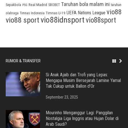
Taruhan bola malam ini
Sepakbola
Real Madrid
taruhan
SBOBET
PSG
vio88
UEFA Nations League
olahraga
Timnas U-19
Timnas Indonesia
vio88idnsport
vio88 sport
vio88sport
RUMOR & TRANSFER
Si Anak Ajaib dan Trofi yang Lepas:
Mengapa Musim Bersejarah Lamine Yamal
Tak Cukup untuk Ballon d’Or
September 23, 2025
Mourinho Menganggur Lagi: Panggilan
Nostalgia Liga Inggris atau Hujan Dolar di
Arab Saudi?