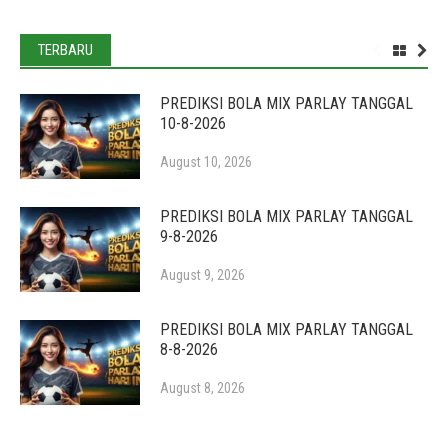
TERBARU
PREDIKSI BOLA MIX PARLAY TANGGAL
10-8-2026
August 10, 2026
PREDIKSI BOLA MIX PARLAY TANGGAL
9-8-2026
August 9, 2026
PREDIKSI BOLA MIX PARLAY TANGGAL
8-8-2026
August 8, 2026