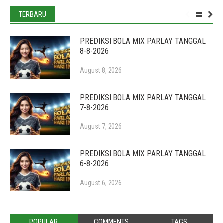
TERBARU
PREDIKSI BOLA MIX PARLAY TANGGAL
8-8-2026
August 8, 2026
PREDIKSI BOLA MIX PARLAY TANGGAL
7-8-2026
August 7, 2026
PREDIKSI BOLA MIX PARLAY TANGGAL
6-8-2026
August 6, 2026
POPULAR
COMMENTS
TAGS