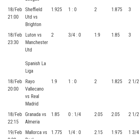
18/Feb
Sheffield
1.925
1 : 0
2
1.875
3
21:00
Utd vs
Brighton
18/Feb
Luton vs
2
3/4 : 0
1.9
1.85
3
23:30
Manchester
Utd
Spanish La
Liga
18/Feb
Rayo
1.9
1 : 0
2
1.825
2 1/2
20:00
Vallecano
vs Real
Madrid
18/Feb
Granada vs
1.85
0 : 1/4
2.05
2.05
2 1/2
22:15
Almeria
19/Feb
Mallorca vs
1.775
1/4 : 0
2.15
1.975
1 3/4