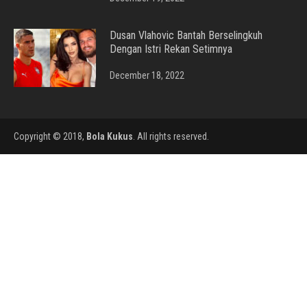
Dusan Vlahovic Bantah Berselingkuh
Dengan Istri Rekan Setimnya
December 18, 2022
Copyright © 2018,
Bola Kukus
. All rights reserved.