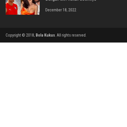
December 18, 2022
Copyright © 2018,
Bola Kukus
. All rights reserved.