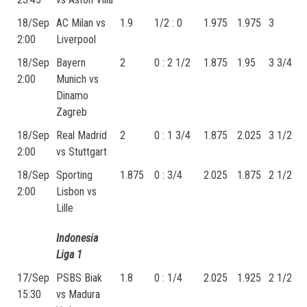
18/Sep
AC Milan vs
1.9
1/2 : 0
1.975
1.975
3
2:00
Liverpool
18/Sep
Bayern
2
0 : 2 1/2
1.875
1.95
3 3/4
2:00
Munich vs
Dinamo
Zagreb
18/Sep
Real Madrid
2
0 : 1 3/4
1.875
2.025
3 1/2
2:00
vs Stuttgart
18/Sep
Sporting
1.875
0 : 3/4
2.025
1.875
2 1/2
2:00
Lisbon vs
Lille
Indonesia
Liga 1
17/Sep
PSBS Biak
1.8
0 : 1/4
2.025
1.925
2 1/2
15:30
vs Madura