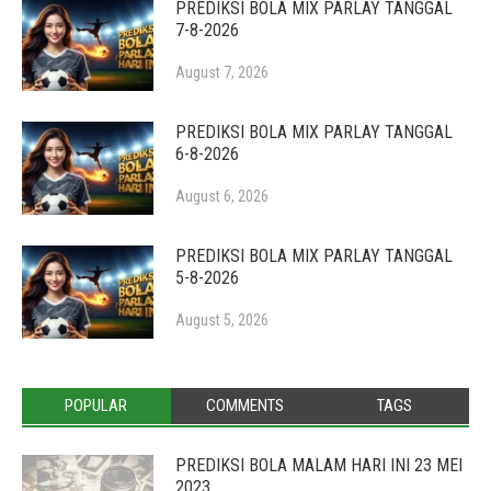
PREDIKSI BOLA MIX PARLAY TANGGAL
7-8-2026
August 7, 2026
PREDIKSI BOLA MIX PARLAY TANGGAL
6-8-2026
August 6, 2026
PREDIKSI BOLA MIX PARLAY TANGGAL
5-8-2026
August 5, 2026
POPULAR
COMMENTS
TAGS
PREDIKSI BOLA MALAM HARI INI 23 MEI
2023