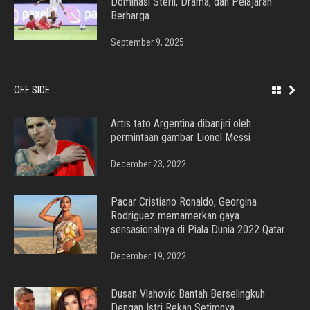
Dominasi Steril, Drama, dan Pelajaran
Berharga
September 9, 2025
OFF SIDE
Artis tato Argentina dibanjiri oleh
permintaan gambar Lionel Messi
December 23, 2022
Pacar Cristiano Ronaldo, Georgina
Rodriguez memamerkan gaya
sensasionalnya di Piala Dunia 2022 Qatar
December 19, 2022
Dusan Vlahovic Bantah Berselingkuh
Dengan Istri Rekan Setimnya