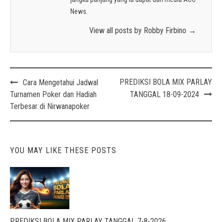
News.
View all posts by Robby Firbino
→
Post
PREDIKSI BOLA MIX PARLAY
Cara Mengetahui Jadwal
navigation
Turnamen Poker dan Hadiah
TANGGAL 18-09-2024
Terbesar di Nirwanapoker
YOU MAY LIKE THESE POSTS
PREDIKSI BOLA MIX PARLAY TANGGAL 7-8-2026