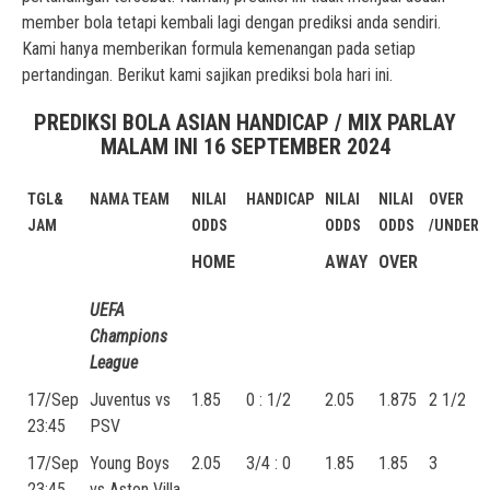
member bola tetapi kembali lagi dengan prediksi anda sendiri.
Kami hanya memberikan formula kemenangan pada setiap
pertandingan. Berikut kami sajikan prediksi bola hari ini.
PREDIKSI BOLA ASIAN HANDICAP / MIX PARLAY
MALAM INI 16 SEPTEMBER 2024
TGL&
NAMA TEAM
NILAI
HANDICAP
NILAI
NILAI
OVER
JAM
ODDS
ODDS
ODDS
/UNDER
HOME
AWAY
OVER
UEFA
Champions
League
17/Sep
Juventus vs
1.85
0 : 1/2
2.05
1.875
2 1/2
23:45
PSV
17/Sep
Young Boys
2.05
3/4 : 0
1.85
1.85
3
23:45
vs Aston Villa