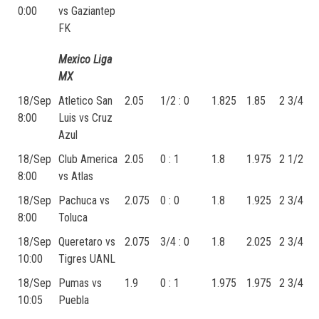
0:00
vs Gaziantep
FK
Mexico Liga
MX
18/Sep
Atletico San
2.05
1/2 : 0
1.825
1.85
2 3/4
8:00
Luis vs Cruz
Azul
18/Sep
Club America
2.05
0 : 1
1.8
1.975
2 1/2
8:00
vs Atlas
18/Sep
Pachuca vs
2.075
0 : 0
1.8
1.925
2 3/4
8:00
Toluca
18/Sep
Queretaro vs
2.075
3/4 : 0
1.8
2.025
2 3/4
10:00
Tigres UANL
18/Sep
Pumas vs
1.9
0 : 1
1.975
1.975
2 3/4
10:05
Puebla