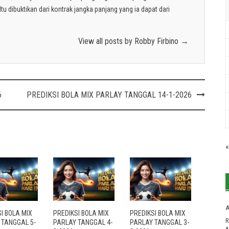
tu dibuktikan dari kontrak jangka panjang yang ia dapat dari
View all posts by Robby Firbino
→
6
PREDIKSI BOLA MIX PARLAY TANGGAL 14-1-2026
«
A
I BOLA MIX
PREDIKSI BOLA MIX
PREDIKSI BOLA MIX
R
 TANGGAL 5-
PARLAY TANGGAL 4-
PARLAY TANGGAL 3-