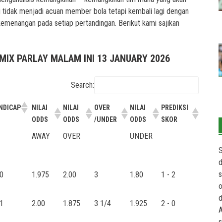
i tidak menjadi acuan member bola tetapi kembali lagi dengan
kemenangan pada setiap pertandingan. Berikut kami sajikan
 MIX PARLAY MALAM INI 13 JANUARY 2026
Search:
NDICAP
NILAI
NILAI
OVER
NILAI
PREDIKSI
ODDS
ODDS
/UNDER
ODDS
SKOR
AWAY
OVER
UNDER
S
d
s
 0
1.975
2.00
3
1.80
1 - 2
o
d
 1
2.00
1.875
3 1/4
1.925
2 - 0
A
s