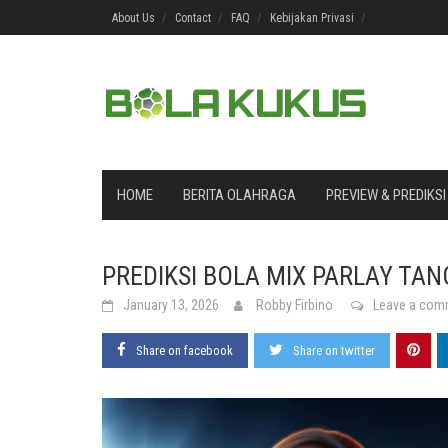
Skip
About Us
Contact
FAQ
Kebijakan Privasi
to
content
HOME
BERITA OLAHRAGA
PREVIEW & PREDIKSI
PREDIKSI BOLA MIX PARLAY TAN
January 13, 2026
Robby Firbino
Leave a com
Share on facebook
Share on twitter