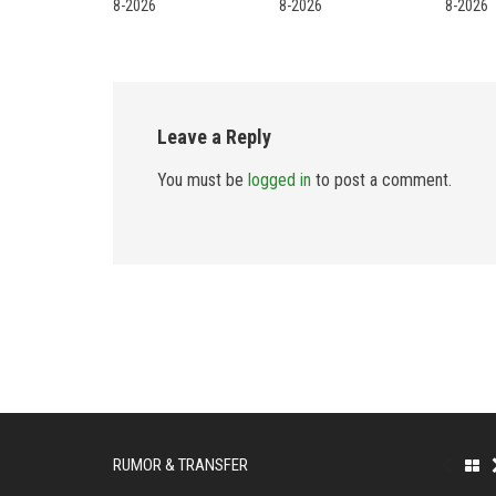
8-2026
8-2026
8-2026
Leave a Reply
You must be
logged in
to post a comment.
RUMOR & TRANSFER