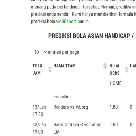
menang pada pertandingan tersebut. Namun, prediksi in
prediksi anda sendiri. Kami hanya memberikan formula 
prediksi bola
vio88sport
hari ini.
PREDIKSI BOLA ASIAN HANDICAP /
entries per page
TGL&
NAMA TEAM
NILAI
HA
JAM
ODDS
HOME
Friendlies
13/Jan
Randers vs Viborg
1.80
0 :
17:30
13/Jan
Banik Ostrava B vs Tatran
1.80
0 :
19:00
LM