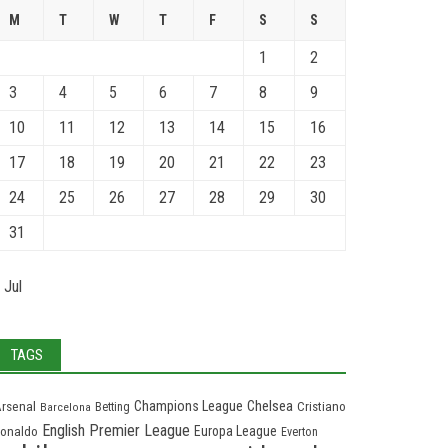
M
T
W
T
F
S
S
1
2
3
4
5
6
7
8
9
10
11
12
13
14
15
16
17
18
19
20
21
22
23
24
25
26
27
28
29
30
31
 Jul
TAGS
Chelsea
Champions League
rsenal
Cristiano
Barcelona
Betting
English Premier League
Europa League
onaldo
Everton