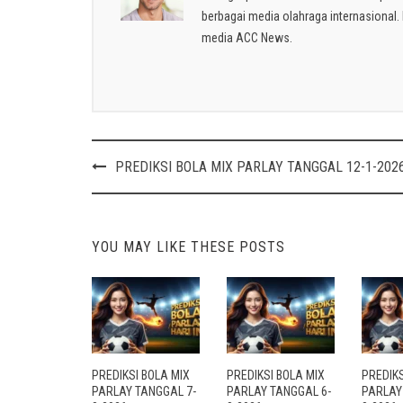
berbagai media olahraga internasional. I
media ACC News.
Post
PREDIKSI BOLA MIX PARLAY TANGGAL 12-1-202
navigation
YOU MAY LIKE THESE POSTS
PREDIKSI BOLA MIX
PREDIKSI BOLA MIX
PREDIKS
PARLAY TANGGAL 7-
PARLAY TANGGAL 6-
PARLAY