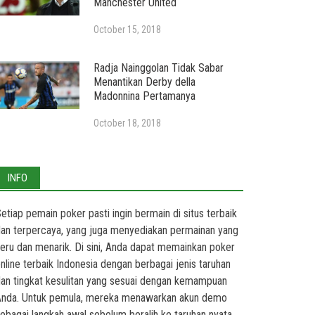
Manchester United
October 15, 2018
Radja Nainggolan Tidak Sabar
Menantikan Derby della
Madonnina Pertamanya
October 18, 2018
INFO
etiap pemain poker pasti ingin bermain di situs terbaik
an terpercaya, yang juga menyediakan permainan yang
eru dan menarik. Di sini, Anda dapat memainkan
poker
nline terbaik Indonesia
dengan berbagai jenis taruhan
an tingkat kesulitan yang sesuai dengan kemampuan
nda. Untuk pemula, mereka menawarkan akun demo
ebagai langkah awal sebelum beralih ke taruhan nyata.